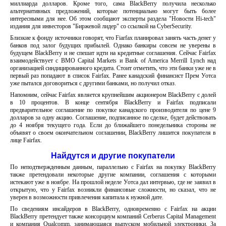
миллиарда долларов. Кроме того, сама BlackBerry получила несколько
альтернативных предложений, которые потенциально могут быть более
интересными для нее. Об этом сообщают эксперты раздела "Новости Hi-tech"
издания для инвесторов "Биржевой лидер" со ссылкой на CyberSecurity.
Близкие к фонду источники говорят, что Fiarfax планировал занять часть денег у
банков под залог будущих прибылей. Однако банкиры совсем не уверены в
будущем BlackBerry и не спешат идти на кредитные соглашения. Сейчас Fairfax
взаимодействует с BMO Capital Markets и Bank of America Merrill Lynch над
организацией синдицированного кредита. Стоит отметить, что эти банки уже не в
первый раз попадают в список Fairfax. Ранее канадский финансист Прем Уотса
уже пытался договориться с другими банками, но получил отказ.
Напомним, сейчас Fairfax является крупнейшим акционером BlackBerry с долей
в 10 процентов. В конце сентября BlackBerry и Fairfax подписали
предварительное соглашение по покупке канадского производителя по цене 9
долларов за одну акцию. Соглашение, подписанное по сделке, будет действовать
до 4 ноября текущего года. Если до ближайшего понедельника стороны не
объявят о своем окончательном соглашении, BlackBerry лишится покупателя в
лице Fairfax.
Найдутся и другие покупатели
По неподтвержденным данным, параллельно с Fairfax на покупку BlackBerry
также претендовали некоторые другие компании, соглашения с которыми
истекают уже в ноябре. На прошлой неделе Уотса дал интервью, где не заявил в
открытую, что у Fairfax возникли финансовые сложности, но сказал, что не
уверен в возможности привлечения капитала к нужной дате.
По сведениям инсайдеров в BlackBerry, одновременно с Fairfax на акции
BlackBerry претендует также консорциум компаний Cerberus Capital Management
и компания Qualcomm, занимающаяся выпуском мобильной электроники. За