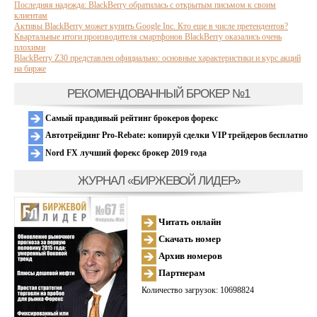
Последняя надежда: BlackBerry обратилась с открытым письмом к своим
клиентам
Активы BlackBerry может купить Google Inc. Кто еще в числе претендентов?
Квартальные итоги производителя смартфонов BlackBerry оказались очень
плохими
BlackBerry Z30 представлен официально: основные характеристики и курс акций
на бирже
РЕКОМЕНДОВАННЫЙ БРОКЕР №1
Самый правдивый рейтинг брокеров форекс
Автотрейдинг Pro-Rebate: копируй сделки VIP трейдеров бесплатно
Nord FX лучший форекс брокер 2019 года
ЖУРНАЛ «БИРЖЕВОЙ ЛИДЕР»
Читать онлайн
Скачать номер
Архив номеров
Партнерам
Количество загрузок: 10698824