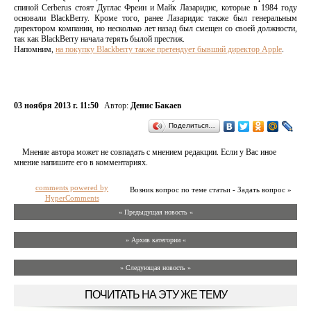
спиной Cerberus стоят Дуглас Фреин и Майк Лазаридис, которые в 1984 году
основали BlackBerry. Кроме того, ранее Лазаридис также был генеральным
директором компании, но несколько лет назад был смещен со своей должности,
так как BlackBerry начала терять былой престиж.
Напомним,
на покупку Blackberry также претендует бывший директор Apple
.
03 ноября 2013 г. 11:50
Автор:
Денис Бакаев
Поделиться…
Мнение автора может не совпадать с мнением редакции. Если у Вас иное
мнение напишите его в комментариях.
comments powered by
Возник вопрос по теме статьи - Задать вопрос »
HyperComments
« Предыдущая новость «
» Архив категории «
» Следующая новость »
ПОЧИТАТЬ НА ЭТУ ЖЕ ТЕМУ