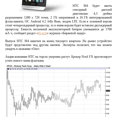
HTC M4 будет иметь
сенсорный дисплей
диагональю 4,3 дюйма
разрешением 1280 х 720 точек, 2 ГБ оперативной и 16 ГБ интегрированной
флэш-памяти, ОС Android 4.2 Jelly Bean, модем LTE. Если в основной версии
стоит четырехядерный процессор, то в мини-версии будет вставлен двухядерный
процессор. Емкость несъемной аккумуляторной батареи уменьшится до 1700
мА·ч, сообщает раздел «
Hi-tech
» журнала «Биржевой лидер».
Выпуск HTC M4 намечен на конец текущего квартала. На рынке устройство
будет представлено под другим именем. Эксперты полагают, что мы можем
увидеть в названии «One».
Акции компании HTC на торгах уверенно растут. Брокер Nord FX прогнозирует
успех нового мини-флагмана.