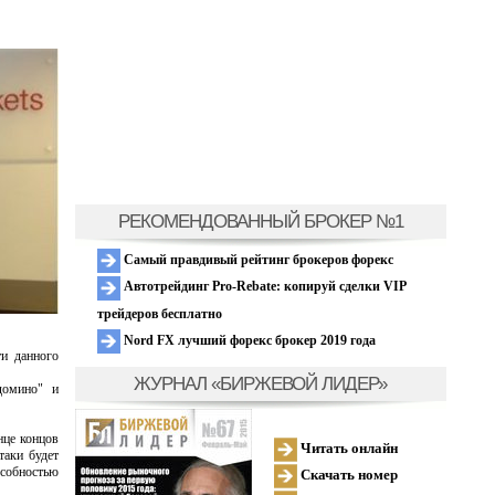
РЕКОМЕНДОВАННЫЙ БРОКЕР №1
Самый правдивый рейтинг брокеров форекс
Автотрейдинг Pro-Rebate: копируй сделки VIP
трейдеров бесплатно
Nord FX лучший форекс брокер 2019 года
ти данного
ЖУРНАЛ «БИРЖЕВОЙ ЛИДЕР»
домино" и
нце концов
Читать онлайн
таки будет
особностью
Скачать номер