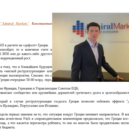
и
"Admiral Markets"
Константин
D в расчете на «дефолт» Греции.
роизойдет, то в конечном счете к
1.3850 или до какого-либо другого
коррекционный рост.
к тому, что в ближайшем будущем
ть «мягкой реструктуризации» или
еции маловероятна. Связано это с
Греции очередные 50-60 млрд. евро,
ами Франции, Германии и Управляющим Советом ЕЦБ;
нковское сообщество или крупнейших держателей греческого долга в целесообразнос
торый в случае реструктуризации госдолга Греции позволит избежать эффекта "
ть Ирландию, Португалию или Испанию.
ели первых намеков на то, что ситуация вокруг Греции начинает выправляться. В ко
аны агентством Fitch в сопроводительном комментарии предполагало, что Греции все-
ощь, а что касается пересмотра рейтинга, то оно во многом было продиктовано несп
т бюджета.