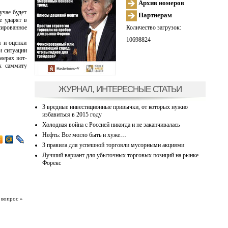
Архив номеров
учае будет
Партнерам
е ударят в
Количество загрузок:
сированное
10698824
я и оценки
и ситуации
мерах вот-
к саммиту
ЖУРНАЛ, ИНТЕРЕСНЫЕ СТАТЬИ
3 вредные инвестиционные привычки, от которых нужно
избавиться в 2015 году
Холодная война с Россией никогда и не заканчивалась
Нефть: Все могло быть и хуже…
3 правила для успешной торговли мусорными акциями
Лучший вариант для убыточных торговых позиций на рынке
Форекс
 вопрос »