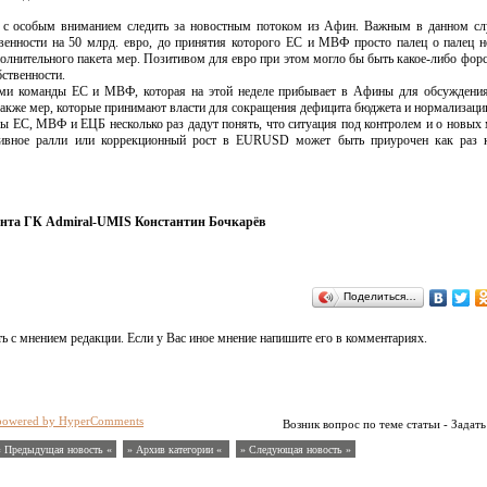
 с особым вниманием следить за новостным потоком из Афин. Важным в данном сл
венности на 50 млрд. евро, до принятия которого ЕС и МВФ просто палец о палец н
олнительного пакета мер. Позитивом для евро при этом могло бы быть какое-либо фор
ственности.
ями команды ЕС и МВФ, которая на этой неделе прибывает в Афины для обсуждени
 также мер, которые принимают власти для сокращения дефицита бюджета и нормализаци
ы ЕС, МВФ и ЕЦБ несколько раз дадут понять, что ситуация под контролем и о новых 
ятивное ралли или коррекционный рост в EURUSD может быть приурочен как раз 
ента ГК Admiral-UMIS Константин Бочкарёв
Поделиться…
ь с мнением редакции. Если у Вас иное мнение напишите его в комментариях.
powered by HyperComments
Возник вопрос по теме статьи - Задать
« Предыдущая новость «
» Архив категории «
» Следующая новость »