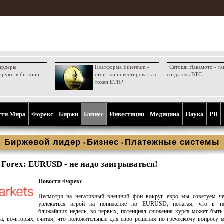
ардеры
Платформа Ethereum -
Сатоши Накамото - та
ируют в биткоин
стоит ли инвестировать в
создатель BTC
токен ETH?
сти Мира
Форекс
Биржи
Бизнес
Инвестиции
Медицина
Наука
PR
Биржевой лидер
Бизнес
Платежные системы
»
»
Forex: EURUSD - не надо заигрываться!
Новости Форекс
Несмотря на негативный внешний фон вокруг евро мы советуем че
увлекаться игрой на понижение по EURUSD, полагая, что в пе
ближайших недель, во-первых, потенциал снижения курса может быть
 а, во-вторых, считая, что положительные для евро решения по греческому вопросу 