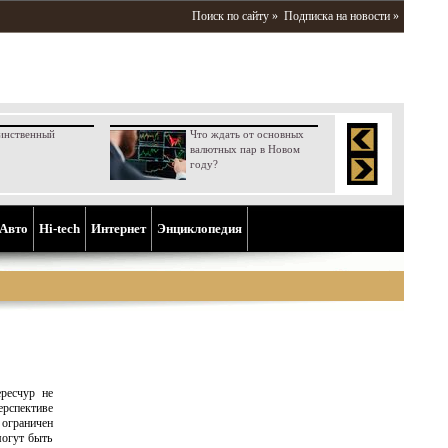
Поиск по сайту »
Подписка на новости »
инственный
Что ждать от основных
валютных пар в Новом
году?
Aвто
Hi-tech
Интернет
Энциклопедия
ресчур не
рспективе
 ограничен
могут быть