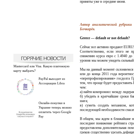
приняты уже в середине июня.
Автор аналитической рубрик
Бочкарёв.
Greece — default or not default?
Сейчас все активно продают EURUS
Соответственно, если этого не п
снижению курса евро с 1.4940 до 
ГОРЯЧИЕ НОВОСТИ
уровня мы можем увидеть сильный 
Mastercard или Visa. Какую платежную
Мы на данный момент склоняемся 
карту выбрать?
или до конца 2011 года вероятнос
«перепрофилирования» госдолга Гр
PayPal выходит из
тем, что проще будет предоставить 
Ассоциации Libra
чем:
а) найти компромисс между лидер
б) убедить в кратчайшие сроки ба
шага;
Онлайн-покупки в
в) суметь создать механизм, ко
Украине теперь можно
последующей необходимости спаса
оплатить через Google
Pay
В общем, мы ждем в ближайшие нед
последнее понижение рейтинга стр
предоставлена дополнительная пом
греков существенно урезать дефици