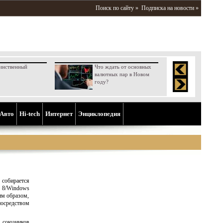
Поиск по сайту »
Подписка на новости »
инственный
Что ждать от основных
валютных пар в Новом
году?
Aвто
Hi-tech
Интернет
Энциклопедия
 собирается
 8/Windows
им образом,
осредством
и союзников