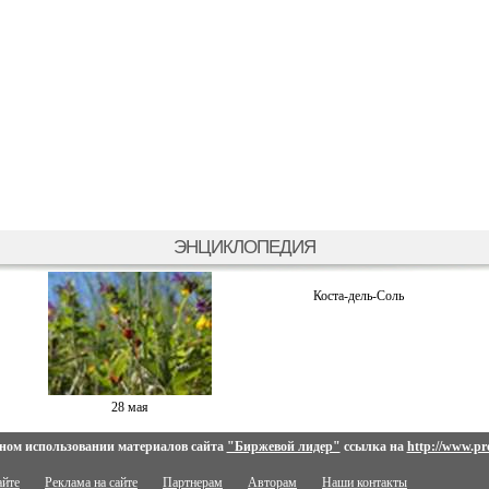
ЭНЦИКЛОПЕДИЯ
Коста-дель-Соль
28 мая
ном использовании материалов сайта
"Биржевой лидер"
ссылка на
http://www.pro
айте
Реклама на сайте
Партнерам
Авторам
Наши контакты