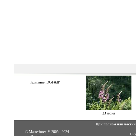
Компания DGF&IP
23 июня
При полном или частич
© Masterforex-V 2005 - 2024
О с