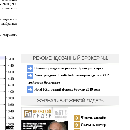
тмечают, что
их ключевых
перационной
о выбранная
го мирового
РЕКОМЕНДОВАННЫЙ БРОКЕР №1
Самый правдивый рейтинг брокеров форекс
Автотрейдинг Pro-Rebate: копируй сделки VIP
трейдеров бесплатно
Nord FX лучший форекс брокер 2019 года
ЖУРНАЛ «БИРЖЕВОЙ ЛИДЕР»
Читать онлайн
Скачать номер