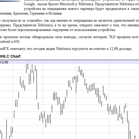
Google, вызов бросят Microsoft и Telefonica. Представители Telefonica о
устройства на операционке нового партнера будут продвигаться в так
ритания, Бразилия, Германия и Испания.
у получила не за «спасибо», так как именно ее операционка не является единственной о
держке. Представители Telefonica, в то же время, открыто заявляют о том, что именн
телю более персонализированные ощущения от использования устройства.
 в прошлом месяце обнародовала свои выводы, согласно которым 78,8 процента все
droid и iOS.
dFX отмечают, что сегодня акции Telefonica торгуются на отметке в 12,89 доллара.