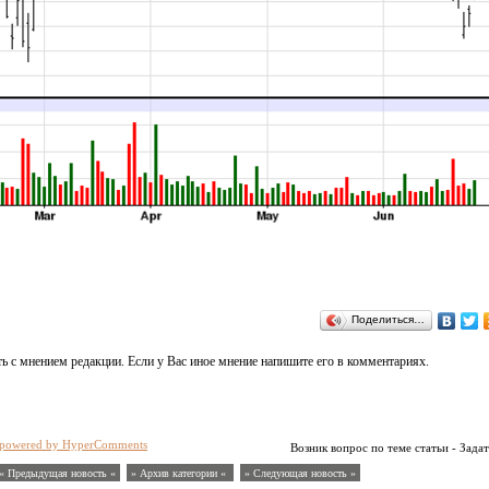
Поделиться…
ь с мнением редакции. Если у Вас иное мнение напишите его в комментариях.
powered by HyperComments
Возник вопрос по теме статьи - Задат
« Предыдущая новость «
» Архив категории «
» Следующая новость »