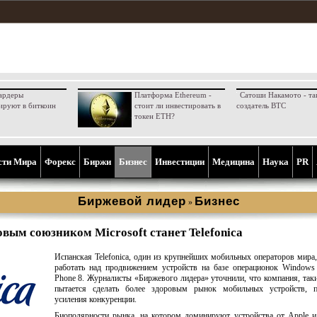
ардеры
Платформа Ethereum -
Сатоши Накамото - та
ируют в биткоин
стоит ли инвестировать в
создатель BTC
токен ETH?
сти Мира
Форекс
Биржи
Бизнес
Инвестиции
Медицина
Наука
PR
Биржевой лидер
Бизнес
»
вым союзником Microsoft станет Telefonica
Испанская Telefonica, один из крупнейших мобильных операторов мира,
работать над продвижением устройств на базе операционок Windows
Phone 8. Журналисты «Биржевого лидера» уточнили, что компания, так
пытается сделать более здоровым рынок мобильных устройств, п
усиления конкуренции.
Биополярности рынка, на котором доминируют устройства от Apple 