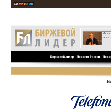
Милли
инвест
Биржевой лидер
Новости России
Ново
Но