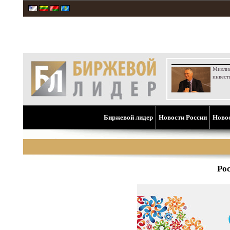
Милли
инвест
Биржевой лидер
Новости России
Ново
Ро