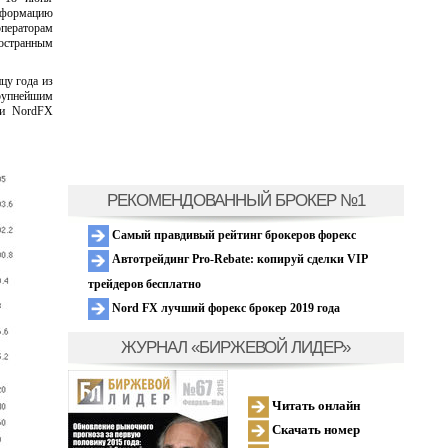
информацию
ператорам
ностранным
цу года из
крупнейшим
ии NordFX
РЕКОМЕНДОВАННЫЙ БРОКЕР №1
Самый правдивый рейтинг брокеров форекс
Автотрейдинг Pro-Rebate: копируй сделки VIP
трейдеров бесплатно
Nord FX лучший форекс брокер 2019 года
ЖУРНАЛ «БИРЖЕВОЙ ЛИДЕР»
Читать онлайн
Скачать номер