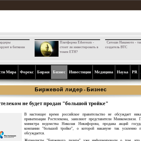
ардеры
Платформа Ethereum -
Сатоши Накамото - та
ируют в биткоин
стоит ли инвестировать в
создатель BTC
токен ETH?
сти Мира
Форекс
Биржи
Бизнес
Инвестиции
Медицина
Наука
PR
Биржевой лидер
Бизнес
»
стелеком не будет продан "большой тройке"
В настоящее время российское правительство не обсуждает ник
приватизации Ростелекома, заявляют представители Минкомсвязи. 
министра ведомства Николая Никифорова, продажа акций госуда
компании "большой тройке", о которой накануне так усиленно п
обсуждается.
Журналисты "Биржевого лидера" уже информировали о том, чт