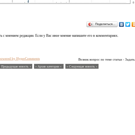
Поделиться…
ь с мнением редакции. Если у Вас иное мнение напишите его в комментариях.
powered by HyperComments
Возник вопрос по теме статьи - Задать
« Предыдущая новость «
» Архив категории «
» Следующая новость »