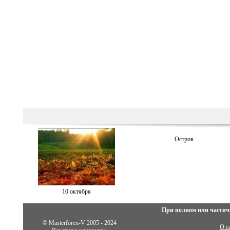
Остров
10 октября
При полном или частич
© Masterforex-V 2005 - 2024
О с