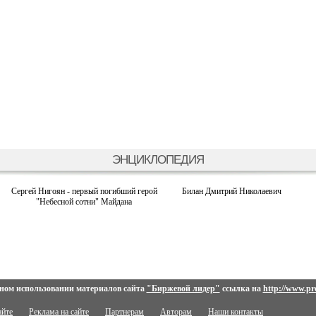
ЭНЦИКЛОПЕДИЯ
Сергей Нигоян - первый погибший герой
Билан Дмитрий Николаевич
"Небесной сотни" Майдана
ном использовании материалов сайта
"Биржевой лидер"
ссылка на
http://www.pro
айте
Реклама на сайте
Партнерам
Авторам
Наши контакты