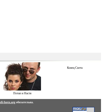
Конец Света
Потап и Настя
fi-forex.org
обязательна.