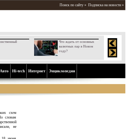
Поиск по сайту »
Подписка на новости »
инственный
Что ждать от основных
валютных пар в Новом
году?
Aвто
Hi-tech
Интернет
Энциклопедия
аких схем
По словам
рственной
исали, не
о 18 июня