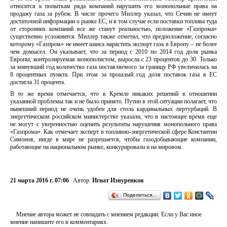
относится к попыткам ряда компаний нарушить его монопольные права на
продажу газа за рубеж. В числе прочего Миллер указал, что Сечин не имеет
достаточной информации о рынке ЕС, и в том случае если поставки топлива туда
от сторонних компаний все же станут реальностью, положение «Газпрома»
существенно усложнится. Миллер также отметил, что предположение, согласно
которому «Газпром» не имеет шанса нарастить экспорт газа в Европу – не более
чем домысел. Он указывает, что за период с 2010 по 2014 год доля рынка
Европы, контролируемая монополистом, выросла с 23 процентов до 30. Только
за минувший год количество газа поставляемого за границу РФ увеличилась на
8 процентных пункта. При этом за прошлый год доля поставок газа в ЕС
достигла 31 процента.
В то же время отмечается, что в Кремле никаких решений в отношении
указанной проблемы так и не было принято. Путин в этой ситуации полагает, что
нынешний период не очень удобен для столь кардинальных пертурбаций. В
энергетическом российском министерстве указали, что в настоящее время еще
не могут с уверенностью оценить результаты нарушения монопольного права
«Газпрома». Как отмечает эксперт в топливно-энергетической сфере Константин
Симонов, нигде в мире не разрешается, чтобы газодобывающие компании,
работающие на национальном рынке, конкурировали и на мировом.
21 марта 2016 г. 07:06
Автор:
Игнат Изнуренков
Поделиться…
Мнение автора может не совпадать с мнением редакции. Если у Вас иное
мнение напишите его в комментариях.