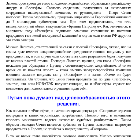
За некоторое время до этого с похожим ходатайством обратилась к российскому
лидеру и «Роснефть». Согласно сведениям, полученных от неназванных
сотрудников вышеуказанной компании, ее руководитель – Игорь Сечин
попросил Путина разрешить ему продавать напрямую на Европейский континент
до 7 миллиардов кубометров газа. При этом предполагалось, что весь
вышеупомянутый объем выкупала бы «Бритиш Петролеум». Как отмечается, в
минувшем году «Роснефть» подписала рамочное соглашение на поставки
природного газа некой иностранной компанией в случае если власти РФ дадут на
это свою санкцию.
Михаил Леонтьев, ответственный за связи с прессой «Роснефти», указал, что на
самом деле имеется западноевропейское предприятие готовое покупать у нее
природный газ, в том случае если соответствующее разрешение будет получено
от высших властей страны. Господин Леонтьев признал, что глава «Роснефти»
несколько раз обращался к Путину с соответствующим ходатайством. В то же
время он не пожелал назвать – какая именно западноевропейская компания
изъявила желание покупать газ у «Роснефти» и в каком объеме он будет
поставляться. Он уточнил, что Сечин готов продавать газ по цене «Газпрома»,
заметив, что если НОВАТЭК получит санкцию, то и «Роснефть» сделает все
возможное для положительного решения и для себя.
Путин пока думает над целесообразностью этого
решения.
Как полагают в «Роснефти», в настоящее время репутация «Газпрома» серьезно
пострадала в глазах европейских потребителей. Помимо того, в отношении
газового монополиста ведется несколько судебных разбирательств. Таким
образом господин Сечин пытается добиться от Путина позволения напрямую
продавать газ в Европу, не прибегая к посредничеству «Газпрома».
В то же время глава российского газового монополиста Миллер критически