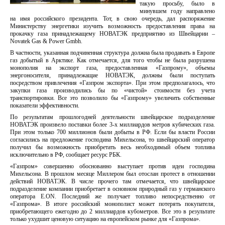
такую просьбу, было в
минувшем году направлено
на имя российского президента. Тот, в свою очередь, дал распоряжение
Министерству энергетики изучить возможность предоставления права на
прокачку газа принадлежащему НОВАТЭК предприятию из Швейцарии –
Novatek Gas & Power Gmbh.
В частности, указанная подчиненная структура должна была продавать в Европе
газ добытый в Арктике. Как отмечается, для того чтобы не была разрушена
монополия на экспорт газа, предоставленная «Газпрому», объемы
энергоносителя, принадлежащие НОВАТЭК, должны были поступать
посредством привлечения «Газпром экспорта». При этом предполагалось, что
закупки газа производились бы по «чистой» стоимости без учета
транспортировки. Все это позволило бы «Газпрому» увеличить собственные
показатели эффективности.
По результатам прошлогодней деятельности швейцарское подразделение
НОВАТЭК произвело поставки более 3-х миллиардов метров кубических газа.
При этом только 700 миллионов были добыты в РФ. Если бы власти России
согласились на предложение господина Михельсона, то швейцарский оператор
получил бы возможность приобретать весь необходимый объем топлива
исключительно в РФ, сообщает ресурс РБК.
«Газпром» совершенно обоснованно выступает против идеи господина
Михельсона. В прошлом месяце Миллером был отослан протест в отношении
действий НОВАТЭК. В числе прочего там отмечается, что швейцарское
подразделение компании приобретает в основном природный газ у германского
оператора E.ON. Последний же получает топливо непосредственно от
«Газпрома». В итоге российский монополист может потерять покупателя,
приобретающего ежегодно до 2 миллиардов кубометров. Все это в результате
только ухудшит ценовую ситуацию на европейском рынке для «Газпрома».