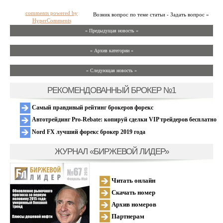
comments powered by
Возник вопрос по теме статьи - Задать вопрос »
HyperComments
« Предыдущая новость «
» Архив категории «
» Следующая новость »
РЕКОМЕНДОВАННЫЙ БРОКЕР №1
Самый правдивый рейтинг брокеров форекс
Автотрейдинг Pro-Rebate: копируй сделки VIP трейдеров бесплатно
Nord FX лучший форекс брокер 2019 года
ЖУРНАЛ «БИРЖЕВОЙ ЛИДЕР»
Читать онлайн
Скачать номер
Архив номеров
Партнерам