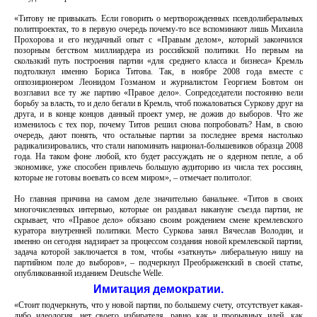
«Титову не привыкать. Если говорить о мертворожденных псевдолиберальных
политпроектах, то в первую очередь почему-то все вспоминают лишь Михаила
Прохорова и его неудачный опыт с «Правым делом», который закончился
позорным бегством миллиардера из российской политики. Но первым на
скользкий путь построения партии «для среднего класса и бизнеса» Кремль
подтолкнул именно Бориса Титова. Так, в ноябре 2008 года вместе с
оппозиционером Леонидом Гозманом и журналистом Георгием Бовтом он
возглавил все ту же партию «Правое дело». Сопредседатели постоянно вели
борьбу за власть, то и дело бегали в Кремль, чтоб пожаловаться Суркову друг на
друга, и в конце концов данный проект умер, не дожив до выборов. Что же
изменилось с тех пор, почему Титов решил снова попробовать? Нам, в свою
очередь, дают понять, что остальные партии за последнее время настолько
радикализировались, что стали напоминать национал-большевиков образца 2008
года. На таком фоне любой, кто будет рассуждать не о ядерном пепле, а об
экономике, уже способен привлечь большую аудиторию из числа тех россиян,
которые не готовы воевать со всем миром», – отмечает политолог.
Но главная причина на самом деле значительно банальнее. «Титов в своих
многочисленных интервью, которые он раздавал накануне съезда партии, не
скрывает, что «Правое дело» обязано своим рождением смене кремлевского
куратора внутренней политики. Место Суркова занял Вячеслав Володин, и
именно он сегодня надзирает за процессом создания новой кремлевской партии,
задача которой заключается в том, чтобы «заткнуть» либеральную нишу на
партийном поле до выборов», – подчеркнул Преображенский в своей статье,
опубликованной изданием Deutsche Welle.
Имитация демократии.
«Стоит подчеркнуть, что у новой партии, по большему счету, отсутствует какая-
либо идеология, нет своего избирателя, равно как и прорывных идей, как