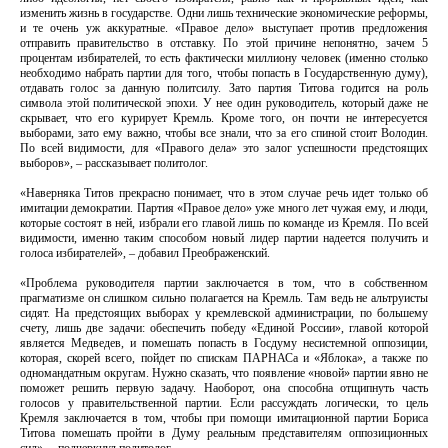
изменить жизнь в государстве. Одни лишь технические экономические реформы,
и те очень уж аккуратные. «Правое дело» выступает против предложения
отправить правительство в отставку. По этой причине непонятно, зачем 5
процентам избирателей, то есть фактически миллиону человек (именно столько
необходимо набрать партии для того, чтобы попасть в Государственную думу),
отдавать голос за данную политсилу. Зато партия Титова годится на роль
символа этой политической эпохи. У нее один руководитель, который даже не
скрывает, что его курирует Кремль. Кроме того, он почти не интересуется
выборами, зато ему важно, чтобы все знали, что за его спиной стоит Володин.
По всей видимости, для «Правого дела» это залог успешности предстоящих
выборов», – рассказывает политолог.
«Наверняка Титов прекрасно понимает, что в этом случае речь идет только об
имитации демократии. Партия «Правое дело» уже много лет чужая ему, и люди,
которые состоят в ней, избрали его главой лишь по команде из Кремля. По всей
видимости, именно таким способом новый лидер партии надеется получить и
голоса избирателей», – добавил Преображенский.
«Проблема руководителя партии заключается в том, что в собственном
прагматизме он слишком сильно полагается на Кремль. Там ведь не альтруисты
сидят. На предстоящих выборах у кремлевской администрации, по большему
счету, лишь две задачи: обеспечить победу «Единой России», главой которой
является Медведев, и помешать попасть в Госдуму несистемной оппозиции,
которая, скорей всего, пойдет по спискам ПАРНАСа и «Яблока», а также по
одномандатным округам. Нужно сказать, что появление «новой» партии явно не
поможет решить первую задачу. Наоборот, она способна отщипнуть часть
голосов у правительственной партии. Если рассуждать логически, то цель
Кремля заключается в том, чтобы при помощи имитационной партии Бориса
Титова помешать пройти в Думу реальным представителям оппозиционных
сил», – подчеркнул политолог.