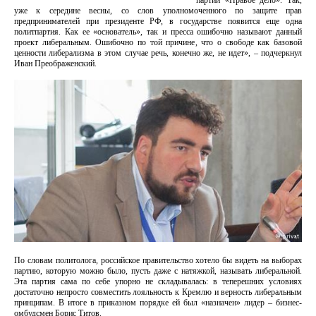
партии «Правое дело». Так,
уже к середине весны, со слов уполномоченного по защите прав
предпринимателей при президенте РФ, в государстве появится еще одна
политпартия. Как ее «основатель», так и пресса ошибочно называют данный
проект либеральным. Ошибочно по той причине, что о свободе как базовой
ценности либерализма в этом случае речь, конечно же, не идет», – подчеркнул
Иван Преображенский.
По словам политолога, российское правительство хотело бы видеть на выборах
партию, которую можно было, пусть даже с натяжкой, называть либеральной.
Эта партия сама по себе упорно не складывалась: в теперешних условиях
достаточно непросто совместить лояльность к Кремлю и верность либеральным
принципам. В итоге в приказном порядке ей был «назначен» лидер – бизнес-
омбудсмен Борис Титов.