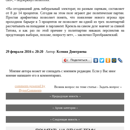
«На сегодняшний день либеральный электорат, по разным оценкам, составляет
от 8 до 14 процентов. Сегодня на этом поле играют две политические партии.
Простая арифметика позволяет понять, что появление нового игрока при
проходном барьере в 5 процентов не позволяет ни одной из трех политпартий
рассчитывать на попадание в парламент. Кремль на самом деле маячит за спиной
Титова, и как раз по этой причине у политпартии никаких перспектив на
предстоящих выборах, похоже, попросту нет», – заключил Преображенский.
29 февраля 2016 г. 20:20
Автор:
Ксения Дмитриева
Поделиться…
Мнение автора может не совпадать с мнением редакции. Если у Вас иное
мнение напишите его в комментариях.
comments powered by
Возник вопрос по теме статьи - Задать вопрос »
HyperComments
« Предыдущая новость «
» Архив категории «
» Следующая новость »