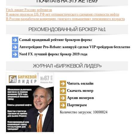
ПОЧИТАТЬ НА ЭТУ ЖЕ ТЕМУ
Fitch лишит Россию рейтингов
В новом прогнозе ЦБ РФ нет оптимистического сценария стоимости нефти
В России разработали концепцию «мягкого повышения» пенсионного возраста
РЕКОМЕНДОВАННЫЙ БРОКЕР №1
Самый правдивый рейтинг брокеров форекс
Автотрейдинг Pro-Rebate: копируй сделки VIP трейдеров бесплатно
Nord FX лучший форекс брокер 2019 года
ЖУРНАЛ «БИРЖЕВОЙ ЛИДЕР»
Читать онлайн
Скачать номер
Архив номеров
Партнерам
Количество загрузок: 10698824