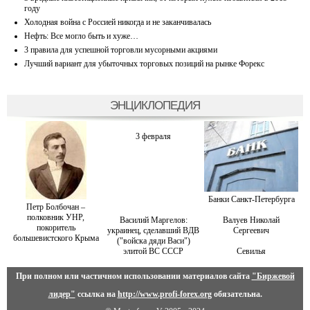
году
Холодная война с Россией никогда и не заканчивалась
Нефть: Все могло быть и хуже…
3 правила для успешной торговли мусорными акциями
Лучший вариант для убыточных торговых позиций на рынке Форекс
ЭНЦИКЛОПЕДИЯ
3 февраля
Банки Санкт-Петербурга
Петр Болбочан –
полковник УНР,
Василий Маргелов:
Валуев Николай
покоритель
украинец, сделавший ВДВ
Сергеевич
большевистского Крыма
("войска дяди Васи")
элитой ВС СССР
Севилья
При полном или частичном использовании материалов сайта
"Биржевой
лидер"
ссылка на
http://www.profi-forex.org
обязательна.