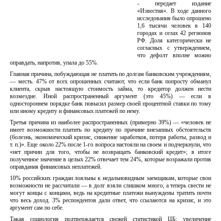
- передает издание
«Известия». В ходе данного
исследования было опрошено
1,6 тысячи человек в 140
городах и селах 42 регионов
РФ. Доля категорически не
согласных с утверждением,
что дефолт вполне можно
оправдать, напротив, упала до 55%.
Главная причина, побуждающая не платить по долгам банковским учреждениям,
— месть. 47% от всех опрошенных считают, что если банк попросту обманул
клиента, скрыв настоящую стоимость займа, то кредитор должен нести
возмездие. Иной распространенный аргумент (это 45%) — если в
одностороннем порядке банк повысил размер своей процентной ставки по тому
или иному кредиту и финансовых платежей по нему.
Третья причина из наиболее распространенных (примерно 39%) — «человек не
имеет возможности платить по кредиту по причине внезапных обстоятельств
(болезнь, экономический кризис, снижение заработков, потеря работы, развод и
т. п.)». Еще около 22% после 1-го вопроса настояли на своем и подчеркнули, что
«нет причин для того, чтобы не возвращать банковский кредит»; в итоге
полученное значение в целых 22% отвечает тем 24%, которые возражали против
оправдания финансовых неплатежей.
10% российских граждан лояльны к недальновидным заемщикам, которые свои
возможности не рассчитали — в долг взяли слишком много, а теперь свести не
могут концы с концами, ведь на кредитные платежи вынуждены тратить почти
что весь доход. 3% респондентов дали ответ, что ссылаются на кризис, и это
аргумент сам по себе.
Такая социология подтверждается свежей статистикой ЦБ: увеличение