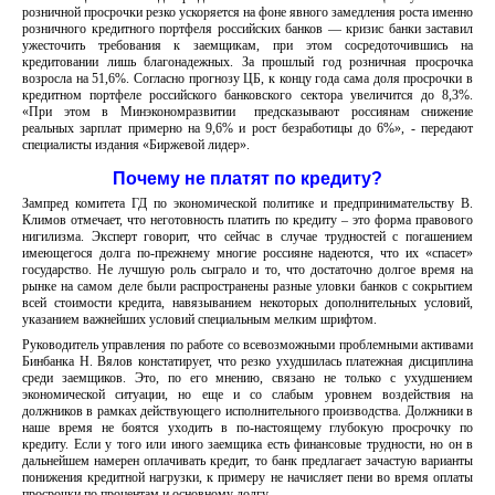
розничной просрочки резко ускоряется на фоне явного замедления роста именно
розничного кредитного портфеля российских банков — кризис банки заставил
ужесточить требования к заемщикам, при этом сосредоточившись на
кредитовании лишь благонадежных. За прошлый год розничная просрочка
возросла на 51,6%. Согласно прогнозу ЦБ, к концу года сама доля просрочки в
кредитном портфеле российского банковского сектора увеличится до 8,3%.
«При этом в Минэкономразвитии предсказывают россиянам снижение
реальных зарплат примерно на 9,6% и рост безработицы до 6%», - передают
специалисты издания «Биржевой лидер».
Почему не платят по кредиту?
Зампред комитета ГД по экономической политике и предпринимательству В.
Климов отмечает, что неготовность платить по кредиту – это форма правового
нигилизма. Эксперт говорит, что сейчас в случае трудностей с погашением
имеющегося долга по-прежнему многие россияне надеются, что их «спасет»
государство. Не лучшую роль сыграло и то, что достаточно долгое время на
рынке на самом деле были распространены разные уловки банков с сокрытием
всей стоимости кредита, навязыванием некоторых дополнительных условий,
указанием важнейших условий специальным мелким шрифтом.
Руководитель управления по работе со всевозможными проблемными активами
Бинбанка Н. Вялов констатирует, что резко ухудшилась платежная дисциплина
среди заемщиков. Это, по его мнению, связано не только с ухудшением
экономической ситуации, но еще и со слабым уровнем воздействия на
должников в рамках действующего исполнительного производства. Должники в
наше время не боятся уходить в по-настоящему глубокую просрочку по
кредиту. Если у того или иного заемщика есть финансовые трудности, но он в
дальнейшем намерен оплачивать кредит, то банк предлагает зачастую варианты
понижения кредитной нагрузки, к примеру не начисляет пени во время оплаты
просрочки по процентам и основному долгу.