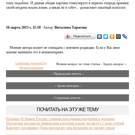
тому подобное. И данная общая картина стимулирует в первую очередь причину
своей неудачи искать вовне, а никак не в себе», - разъясняет опытный психолог.
16 марта 2015 г. 11:10
Автор:
Виталина Тарасова
Поделиться…
Мнение автора может не совпадать с мнением редакции. Если у Вас иное
мнение напишите его в комментариях.
comments powered by
Возник вопрос по теме статьи - Задать вопрос »
HyperComments
« Предыдущая новость «
» Архив категории «
» Следующая новость »
ПОЧИТАТЬ НА ЭТУ ЖЕ ТЕМУ
Названы 45 банков России с самыми выгодными кредитами в долларах
Просрочки россиян по банковским кредитам вскоре достигнут 1 трлн. рублей
Каждому россиянину Дума предлагает дать бесплатно по гектару земли