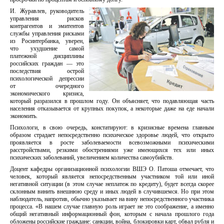
И. Журавлев, руководитель
управления рисков
контрагентов и эмитентов
службы управления рисками
из Росинтербанка, уверен,
что ухудшение самой
платежной дисциплины
российских граждан — это
последствия острой
психологической депрессии
от очередного
экономического кризиса,
который разразился в прошлом году. Он объясняет, что подавляющая часть
населения отказывается от крупных покупок, а некоторые даже на еде начали
экономить.
Психологи, в свою очередь, констатируют: в кризисные времена главным
образом страдает непосредственно психическое здоровье людей, что открыто
проявляется в росте заболеваемости всевозможными психическими
расстройствами, резкими обострениями уже имеющихся тех или иных
психических заболеваний, увеличением количества самоубийств.
Доцент кафедры организационной психологии ВШЭ О. Патоша отмечает, что
человек, который является непосредственным участником той или иной
негативной ситуации (в этом случае неплатеж по кредиту), будет всегда скорее
склонным винить внешнюю среду и иных людей в случившемся. Но при этом
наблюдатель, напротив, обычно указывает на вину непосредственного участника
процесса. «В нашем случае главную роль играет не это соображение, а именно
общий негативный информационный фон, которым с начала прошлого года
обложены российские граждане: санкции, война, блокировки карт, обвал рубля и