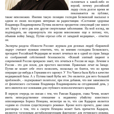
склоняться к какой-либо из
версий, почему российский
лидер столь долгое время не
показывается на публике,
также невозможно. Именно такую позицию господин Белковский высказал в
одном из своих последних интервью на радиостанции. «Состояние здоровья
Владимира Владимировича Путина является предметом спекуляций уже много
лет. Ищут у него рак или другие смертельные заболевания. На мой взгляд, ни
подтвердить, ни опровергнуть эти версии невозможно еще и потому, что,
объявив войну Западу, Путин отрезал себя от западной медицины», - отметил
он.
Эксперты раздела «Новости России» журнала для деловых людей «Биржевой
лидер» считают нужным отметить, что, по мнению господина Белковского,
президент Российской Федерации не может лечиться ни в одной из стран Запада
из соображений собственной безопасности. «Всякий элитный пациент в
современной России прекрасно знает, что лечиться в России не надо. Лечение в
России - это для лохов, для простого населения. Правильно лечат на Западе.
Путин не может себе этого позволить, поскольку он боится, что во время
операции где-нибудь в Германии его зарежут. У Уго Чавеса была Куба в качестве
медицинской базы. А у Путина такой Кубы нет. Это является для него большой
проблемой», - подчеркивает политолог, при этом добавив, что вне зависимости
от физического состояния Владимира Владимировича на сегодняшний день, у
него имеются все основания для глубокого психологического кризиса.
В первую очередь он связан с тем, что Рамзан Кадыров, глава Чечни, может
иметь непосредственное отношение к недавнему убийству известного
оппозиционера Бориса Немцова, несмотря на то, что сам Кадыров является
«одним из столпов существующего режима». Кроме всего прочего, даже сами
разговоры о том, что к смерти Немцова может быть причастен Кадыров,
являются «огромным дестабилизирующим фактором» для путинского режима.