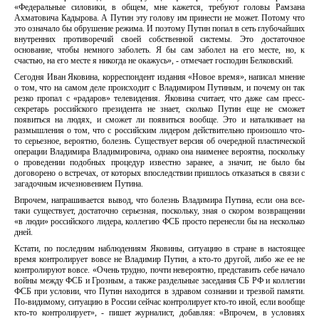
«Федеральные силовики, в общем, мне кажется, требуют головы Рамзана
Ахматовича Кадырова. А Путин эту голову им принести не может. Потому что
это означало бы обрушение режима. И поэтому Путин попал в сеть глубочайших
внутренних противоречий своей собственной системы. Это достаточное
основание, чтобы немного заболеть. Я бы сам заболел на его месте, но, к
счастью, на его месте я никогда не окажусь», - отмечает господин Белковский.
Сегодня Иван Яковина, корреспондент издания «Новое время», написал мнение
о том, что на самом деле происходит с Владимиром Путиным, и почему он так
резко пропал с «радаров» телевидения. Яковина считает, что даже сам пресс-
секретарь российского президента не знает, сколько Путин еще не сможет
появиться на людях, и сможет ли появиться вообще. Это и наталкивает на
размышления о том, что с российским лидером действительно произошло что-
то серьезное, вероятно, болезнь. Существует версия об очередной пластической
операции Владимира Владимировича, однако она наименее вероятна, поскольку
о проведении подобных процедур известно заранее, а значит, не было бы
договорено о встречах, от которых впоследствии пришлось отказаться в связи с
загадочным исчезновением Путина.
Впрочем, напрашивается вывод, что болезнь Владимира Путина, если она все-
таки существует, достаточно серьезная, поскольку, зная о скором возвращении
«в люди» российского лидера, коллегию ФСБ просто перенесли бы на несколько
дней.
Кстати, по последним наблюдениям Яковины, ситуацию в стране в настоящее
время контролирует вовсе не Владимир Путин, а кто-то другой, либо же ее не
контролируют вовсе. «Очень трудно, почти невероятно, представить себе начало
войны между ФСБ и Грозным, а также раздельные заседания СБ РФ и коллегии
ФСБ при условии, что Путин находится в здравом сознании и трезвой памяти.
По-видимому, ситуацию в России сейчас контролирует кто-то иной, если вообще
кто-то контролирует», - пишет журналист, добавляя: «Впрочем, в условиях