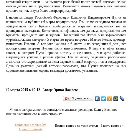
тотальной секретности и закрытости российской политической системы сейчас
можно делать лишь предположения. Реальность может оказаться как намного
прозаичнее, так и куда более экстраординарной».
Напомним, лидер Российской Федерации Владимир Владимирович Путин не
появляется на публике с 6 марта текущего года. Тем не менее задним числом на
официальном сайте Кремля сообщалось о встречах, проведенных им на
прошедших выходных. Более того, по официальным данным, предоставленным
Кремлем, президент жив и здоров. Последний раз Путин был зафиксирован
журналистскими камерами 5 марта, во время встречи с Маттео Ренци, премьер-
министром Италии. А вот уже начиная с 6 марта и по сегодняшний день, все
последующие встречи Путина были непубличными. 8 марта в эфир вышел
сюжет, в котором Путин провел встречу с женщинами, чьи дети добились
выдающихся успехов в разных сферах. Тем не менее, по данным российского
агентства, это мероприятие записал заранее личный оператор главы государства.
Одна из участниц данной встречи рассказала, что Путин произвел на них
хорошее впечатление, однако выглядел достаточно уставшим.
12 марта 2015 г. 19:12
Автор:
Эрика Дождева
Поделиться…
Мнение автора может не совпадать с мнением редакции. Если у Вас иное
мнение напишите его в комментариях.
comments powered by
Возник вопрос по теме статьи - Задать вопрос »
HyperComments