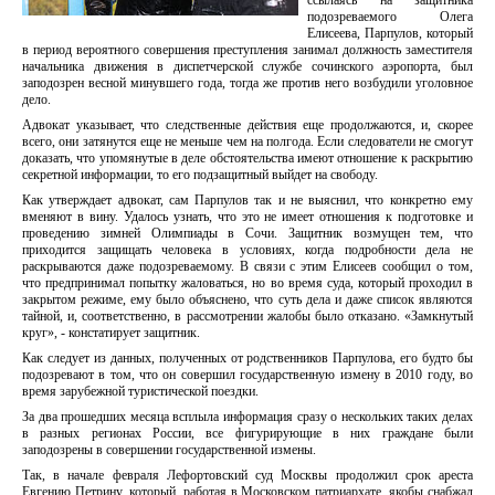
ссылаясь на защитника
подозреваемого Олега
Елисеева, Парпулов, который
в период вероятного совершения преступления занимал должность заместителя
начальника движения в диспетчерской службе сочинского аэропорта, был
заподозрен весной минувшего года, тогда же против него возбудили уголовное
дело.
Адвокат указывает, что следственные действия еще продолжаются, и, скорее
всего, они затянутся еще не меньше чем на полгода. Если следователи не смогут
доказать, что упомянутые в деле обстоятельства имеют отношение к раскрытию
секретной информации, то его подзащитный выйдет на свободу.
Как утверждает адвокат, сам Парпулов так и не выяснил, что конкретно ему
вменяют в вину. Удалось узнать, что это не имеет отношения к подготовке и
проведению зимней Олимпиады в Сочи. Защитник возмущен тем, что
приходится защищать человека в условиях, когда подробности дела не
раскрываются даже подозреваемому. В связи с этим Елисеев сообщил о том,
что предпринимал попытку жаловаться, но во время суда, который проходил в
закрытом режиме, ему было объяснено, что суть дела и даже список являются
тайной, и, соответственно, в рассмотрении жалобы было отказано. «Замкнутый
круг», - констатирует защитник.
Как следует из данных, полученных от родственников Парпулова, его будто бы
подозревают в том, что он совершил государственную измену в 2010 году, во
время зарубежной туристической поездки.
За два прошедших месяца всплыла информация сразу о нескольких таких делах
в разных регионах России, все фигурирующие в них граждане были
заподозрены в совершении государственной измены.
Так, в начале февраля Лефортовский суд Москвы продолжил срок ареста
Евгению Петрину, который, работая в Московском патриархате, якобы снабжал