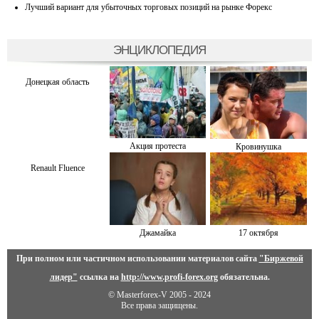
Лучший вариант для убыточных торговых позиций на рынке Форекс
ЭНЦИКЛОПЕДИЯ
Донецкая область
Акция протеста
Кровинушка
Renault Fluence
Джамайка
17 октября
При полном или частичном использовании материалов сайта
"Биржевой
лидер"
ссылка на
http://www.profi-forex.org
обязательна.
© Masterforex-V 2005 - 2024
Все права защищены.