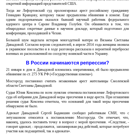
секретной информацией представителей США.
Тогда же Лефортовский суд пролонгировал арест российскому гражданину
Геннадию Кравцову, которому также предъявлены обвинения в измене. Еще
одним подозреваемым оказался бывший научный работник федерального
ядерного центра в Сарове Владимир Голубев. Он обвиняется в том, что
обнародовал секретные данные в научном докладе, который подготовил для
конференции, проходившей в Чехии.
Большой шум наделала история многодетной матери из Вязьмы Светланы
Давыдовой. Согласно версии следователей, в апреле 2014 года женщина звонила
в украинское посольство и в ходе разговора рассказала о вероятной переброске
военных из расположенной по соседству воинской части в Украину.
В России начинаются репрессии?
21 января в дом к Давыдовой вломились оперативники, ей было предъявлено
обвинение по ст. 275 УК РФ («Государственная измена»).
Мосгорсуд постановил считать незаконным арест жительницы Смоленской
области Светланы Давыдовой.
Судья Юлия Комлева по всем пунктам отменила постановление Лефортовского
суда об избрании для Давыдовой меры пресечения в виде ареста. При оглашении
решения судья Комлева отметила, что оснований для такой меры пресечения
обнаружено не было.
Адвокат Давыдовой Сергей Бадамшин сообщил работникам СМИ, что с
энтузиазмом относится к постановлению Мосгорсуда. Он отмечает, что,
наконец, удалось поставить точку в вопросе с мерой пресечения. «Следствие, -
говорит адвокат, - продолжится, запланирован ряд действий, которые потребуют
участия как подзащитной, так и адвоката».