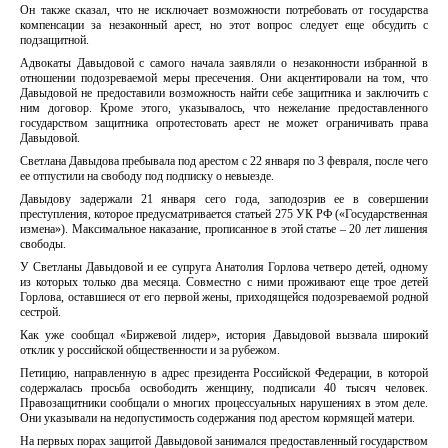
Он также сказал, что не исключает возможности потребовать от государства
компенсации за незаконный арест, но этот вопрос следует еще обсудить с
подзащитной.
Адвокаты Давыдовой с самого начала заявляли о незаконности избранной в
отношении подозреваемой меры пресечения. Они акцентировали на том, что
Давыдовой не предоставили возможность найти себе защитника и заключить с
ним договор. Кроме этого, указывалось, что нежелание предоставленного
государством защитника опротестовать арест не может ограничивать права
Давыдовой.
Светлана Давыдова пребывала под арестом с 22 января по 3 февраля, после чего
ее отпустили на свободу под подписку о невыезде.
Давыдову задержали 21 января сего года, заподозрив ее в совершении
преступления, которое предусматривается статьей 275 УК РФ («Государственная
измена»). Максимальное наказание, прописанное в этой статье – 20 лет лишения
свободы.
У Светланы Давыдовой и ее супруга Анатолия Горлова четверо детей, одному
из которых только два месяца. Совместно с ними проживают еще трое детей
Горлова, оставшиеся от его первой жены, приходящейся подозреваемой родной
сестрой.
Как уже сообщал «Биржевой лидер», история Давыдовой вызвала широкий
отклик у российской общественности и за рубежом.
Петицию, направленную в адрес президента Российской Федерации, в которой
содержалась просьба освободить женщину, подписали 40 тысяч человек.
Правозащитники сообщали о многих процессуальных нарушениях в этом деле.
Они указывали на недопустимость содержания под арестом кормящей матери.
На первых порах защитой Давыдовой занимался предоставленный государством