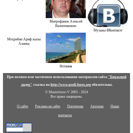
Митрофанов Алексей
Валентинович
Музыка ВКонтакте
Мехрибан Ариф кызы
Алиева
Нетания
При полном или частичном использовании материалов сайта
"Биржевой
лидер"
ссылка на
http://www.profi-forex.org
обязательна.
© Masterforex-V 2005 - 2024
Все права защищены.
О сайте
Реклама на сайте
Партнерам
Авторам
Наши
контакты