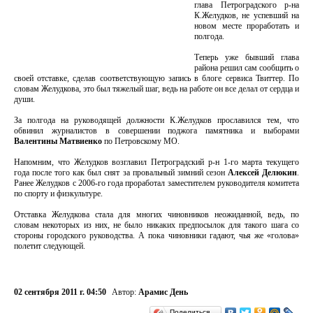
глава Петроградского р-на
К.Желудков, не успевший на
новом месте проработать и
полгода.
Теперь уже бывший глава
района решил сам сообщить о
своей отставке, сделав соответствующую запись в блоге сервиса Твиттер. По
словам Желудкова, это был тяжелый шаг, ведь на работе он все делал от сердца и
души.
За полгода на руководящей должности К.Желудков прославился тем, что
обвинил журналистов в совершении поджога памятника и выборами
Валентины Матвиенко
по Петровскому МО.
Напомним, что Желудков возглавил Петроградский р-н 1-го марта текущего
года после того как был снят за провальный зимний сезон
Алексей Делюкин
.
Ранее Желудков с 2006-го года проработал заместителем руководителя комитета
по спорту и физкультуре.
Отставка Желудкова стала для многих чиновников неожиданной, ведь, по
словам некоторых из них, не было никаких предпосылок для такого шага со
стороны городского руководства. А пока чиновники гадают, чья же «голова»
полетит следующей.
02 сентября 2011 г. 04:50
Автор:
Арамис День
Поделиться…