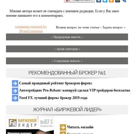
Мнение автора может не совпадать с мнением редакции. Если у Вас иное
мнение напишите его в комментариях.
comments powered by
Возник вопрос по теме статьи - Задать вопрос »
HyperComments
« Предыдущая новость «
» Архив категории «
» Следующая новость »
РЕКОМЕНДОВАННЫЙ БРОКЕР №1
Самый правдивый рейтинг брокеров форекс
Автотрейдинг Pro-Rebate: копируй сделки VIP трейдеров бесплатно
Nord FX лучший форекс брокер 2019 года
ЖУРНАЛ «БИРЖЕВОЙ ЛИДЕР»
Читать онлайн