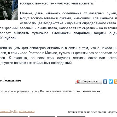
государственного технического университета.
Отныне, дабы избежать ослепления от лазерных лучей
могут воспользоваться очками, имеющими специальное п
ослабляющее воздействие излучения определенного света 
ся красный, зеленый и синие цвета, направляя их обратно – на источни
зволяет выявлять хулиганов.
Стоимость подобной защиты оцен
00 рублей
.
огия защиты для авиаторов актуальна в связи с тем, что с начала н
ссии, в том числе Ростове и Москве, хулиганы десятки раз ослепляли л
ров. К счастью, во всех этих случаях летчики сохранили конт
допустив возможных печальных последствий.
ел Господынич
Поделиться…
ь с мнением редакции. Если у Вас иное мнение напишите его в комментариях.
powered by HyperComments
Возник вопрос по теме статьи - Задать