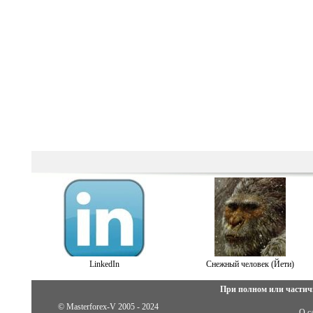
LinkedIn
Снежный человек (Йети)
При полном или частич
© Masterforex-V 2005 - 2024
О с