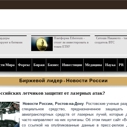
ардеры
Платформа Ethereum -
Сатоши Накамото - та
ируют в биткоин
стоит ли инвестировать в
создатель BTC
токен ETH?
сти Мира
Форекс
Биржи
Бизнес
Инвестиции
Медицина
Наука
PR
Биржевой лидер
Новости России
»
оссийских летчиков защитят от лазерных атак?
Новости России, Ростов-на-Дону
. Ростовские ученые раз
специальное средство, предназначенное защищать 
авиатранспортных средств от лазерных лучей, которые 
часто направляют на них хулиганы. Об этом пишет сайт «В
со ссылкой на опубликованные данные в пресс-релизе 