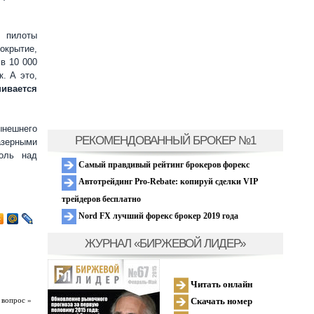
, пилоты
окрытие,
в 10 000
к. А это,
ивается
ынешнего
РЕКОМЕНДОВАННЫЙ БРОКЕР №1
азерными
роль над
Самый правдивый рейтинг брокеров форекс
Автотрейдинг Pro-Rebate: копируй сделки VIP
трейдеров бесплатно
Nord FX лучший форекс брокер 2019 года
ЖУРНАЛ «БИРЖЕВОЙ ЛИДЕР»
Читать онлайн
Скачать номер
 вопрос »