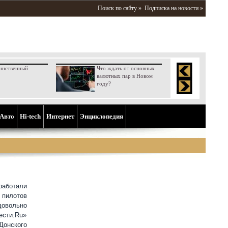
Поиск по сайту »
Подписка на новости »
инственный
Что ждать от основных
валютных пар в Новом
году?
Aвто
Hi-tech
Интернет
Энциклопедия
работали
пилотов
довольно
ести.Ru»
Донского