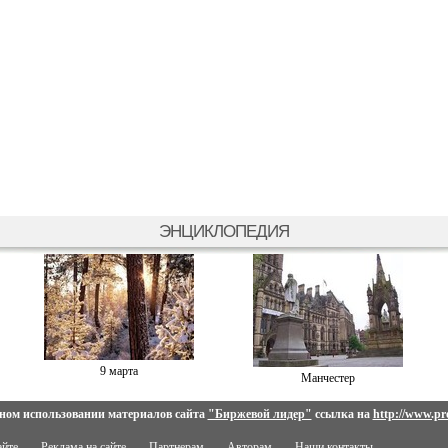
ЭНЦИКЛОПЕДИЯ
9 марта
Манчестер
ном использовании материалов сайта
"Биржевой лидер"
ссылка на
http://www.pro
айте
Реклама на сайте
Партнерам
Авторам
Наши контакты