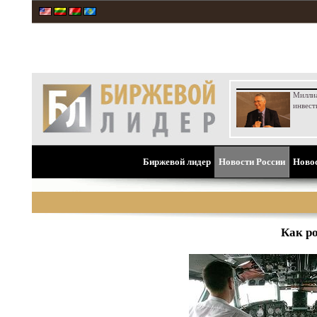
Милли
инвест
Биржевой лидер
Новости России
Ново
Как р