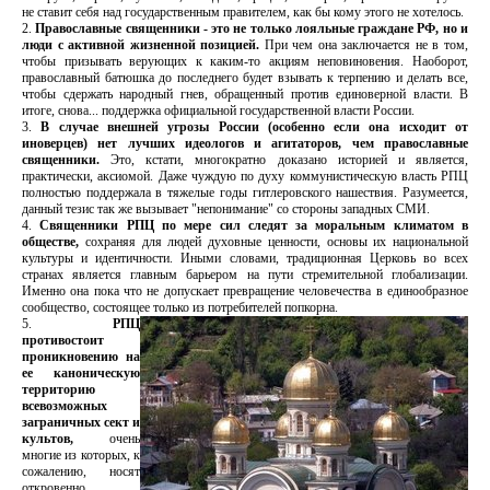
не ставит себя над государственным правителем, как бы кому этого не хотелось.
2.
Православные священники - это не только лояльные граждане РФ, но и
люди с активной жизненной позицией.
При чем она заключается не в том,
чтобы призывать верующих к каким-то акциям неповиновения. Наоборот,
православный батюшка до последнего будет взывать к терпению и делать все,
чтобы сдержать народный гнев, обращенный против единоверной власти. В
итоге, снова... поддержка официальной государственной власти России.
3.
В случае внешней угрозы России (особенно если она исходит от
иноверцев) нет лучших идеологов и агитаторов, чем православные
священники.
Это, кстати, многократно доказано историей и является,
практически, аксиомой. Даже чуждую по духу коммунистическую власть РПЦ
полностью поддержала в тяжелые годы гитлеровского нашествия. Разумеется,
данный тезис так же вызывает "непонимание" со стороны западных СМИ.
4.
Священники РПЦ по мере сил следят за моральным климатом в
обществе,
сохраняя для людей духовные ценности, основы их национальной
культуры и идентичности. Иными словами, традиционная Церковь во всех
странах является главным барьером на пути стремительной глобализации.
Именно она пока что не допускает превращение человечества в единообразное
сообщество, состоящее только из потребителей попкорна.
5.
РПЦ
противостоит
проникновению на
ее каноническую
территорию
всевозможных
заграничных сект и
культов,
очень
многие из которых, к
сожалению, носят
откровенно