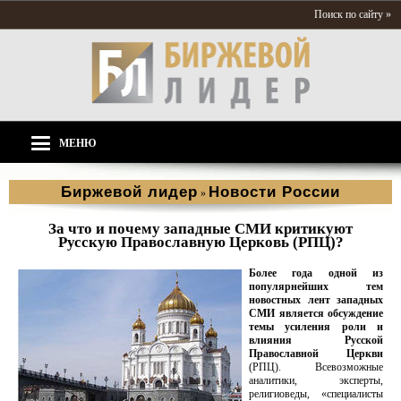
Поиск по сайту »
МЕНЮ
Биржевой лидер
Новости России
»
За что и почему западные СМИ критикуют
Русскую Православную Церковь (РПЦ)?
Более года одной из
популярнейших тем
новостных лент западных
СМИ является обсуждение
темы усиления роли и
влияния Русской
Православной Церкви
(РПЦ). Всевозможные
аналитики, эксперты,
религиоведы, «специалисты