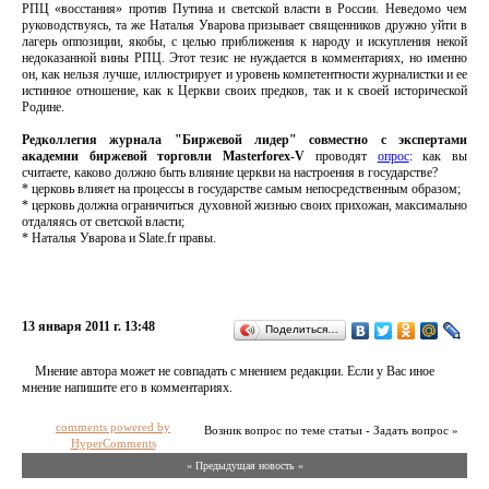
РПЦ «восстания» против Путина и светской власти в России. Неведомо чем
руководствуясь, та же Наталья Уварова призывает священников дружно уйти в
лагерь оппозиции, якобы, с целью приближения к народу и искупления некой
недоказанной вины РПЦ. Этот тезис не нуждается в комментариях, но именно
он, как нельзя лучше, иллюстрирует и уровень компетентности журналистки и ее
истинное отношение, как к Церкви своих предков, так и к своей исторической
Родине.
Редколлегия журнала "Биржевой лидер" совместно с экспертами
академии биржевой торговли Masterforex-V
проводят
опрос
: как вы
считаете, каково должно быть влияние церкви на настроения в государстве?
* церковь влияет на процессы в государстве самым непосредственным образом;
* церковь должна ограничиться духовной жизнью своих прихожан, максимально
отдаляясь от светской власти;
* Наталья Уварова и Slate.fr правы.
13 января 2011 г. 13:48
Поделиться…
Мнение автора может не совпадать с мнением редакции. Если у Вас иное
мнение напишите его в комментариях.
comments powered by
Возник вопрос по теме статьи - Задать вопрос »
HyperComments
« Предыдущая новость «