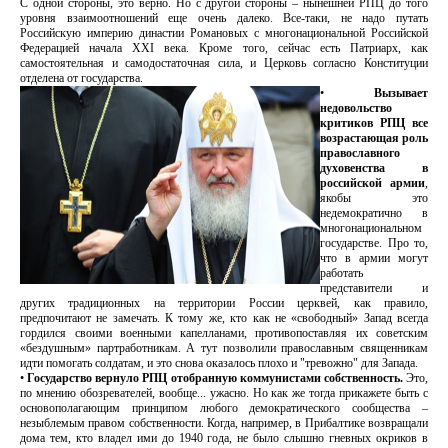
С одной стороны, это верно. Но с другой стороны – нынешней РПЦ до того
уровня взаимоотношений еще очень далеко. Все-таки, не надо путать
Российскую империю династии Романовых с многонациональной Российской
Федерацией начала ХХI века. Кроме того, сейчас есть Патриарх, как
самостоятельная и самодостаточная сила, и Церковь согласно Конституции
отделена от государства.
•
Вызывает
недовольство
критиков РПЦ все
возрастающая роль
православного
духовенства в
российской армии
,
якобы это
недемократично в
многонациональном
государстве. Про то,
что в армии могут
работать
представители и
других традиционных на территории России церквей, как правило,
предпочитают не замечать. К тому же, кто как не «свободный» Запад всегда
гордился своими военными капелланами, противопоставляя их советским
«бездушным» партработникам. А тут позволили православным священникам
идти помогать солдатам, и это снова оказалось плохо и "тревожно" для Запада.
•
Государство вернуло РПЦ отобранную коммунистами собственность.
Это,
по мнению обозревателей, вообще... ужасно. Но как же тогда прикажете быть с
основополагающим принципом любого демократического сообщества –
незыблемым правом собственности. Когда, например, в Прибалтике возвращали
дома тем, кто владел ими до 1940 года, не было слышно гневных окриков в