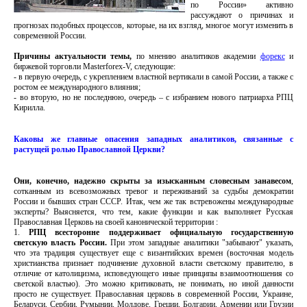
по России» активно
рассуждают о причинах и
прогнозах подобных процессов, которые, на их взгляд, многое могут изменить в
современной России.
Причины актуальности темы,
по мнению аналитиков академии
форекс
и
биржевой торговли Masterforex-V, следующие:
- в первую очередь, с укреплением властной вертикали в самой России, а также с
ростом ее международного влияния;
- во вторую, но не последнюю, очередь – с избранием нового патриарха РПЦ
Кирилла.
Каковы же главные опасения западных аналитиков, связанные с
растущей ролью Православной Церкви?
Они, конечно, надежно скрыты за изысканным словесным занавесом
,
сотканным из всевозможных тревог и переживаний за судьбы демократии
России и бывших стран СССР. Итак, чем же так встревожены международные
эксперты? Выясняется, что тем, какие функции и как выполняет Русская
Православная Церковь на своей канонической территории :
1.
РПЦ всесторонне поддерживает официальную государственную
светскую власть России.
При этом западные аналитики "забывают" указать,
что эта традиция существует еще с византийских времен (восточная модель
христианства признает подчинение духовной власти светскому правителю, в
отличие от католицизма, исповедующего иные принципы взаимоотношения со
светской властью). Это можно критиковать, не понимать, но иной данности
просто не существует. Православная церковь в современной России, Украине,
Беларуси, Сербии, Румынии, Молдове, Греции, Болгарии, Армении или Грузии