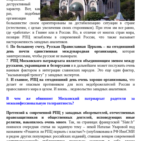
деструктивный
характер. Вот, как
раз, подобные
организации в
большинстве своем ориентированы на дестабилизацию ситуации в стране
(естественно, с целью увеличения своих сторонников). При этом им все равно,
где «работать»: в Гвинее или в России. Но, в отличие от многих стран мира,
позиции РПЦ незыблемы в современной России, что также вызывает
настороженность западных аналитиков.
6.
По большому счету, Русская Православная Церковь – на сегодняшний
день почти единственная международная организация,
которая
заинтересована, чтобы русские не вымирали.
7.
РПЦ Московского патриархата является объединяющим звеном между
русскими, украинцами и белорусами
и в дальнейшем может послужить очень
важным фактором в интеграции славянских народов. Это еще один фактор,
"вызывающий тревогу" у западных экспертов.
8.
И главное, РПЦ на сегодняшний день очень хорошо организована,
что
делает ее опасным противником для всех недоброжелателей России и
православного мира в целом. И вновь... недовольство западных аналитиков.
В чем же обвиняют Московский патриархат радетели за
межконфессиональную толерантность?
Претензий к современной РПЦ у западных обозревателей, отечественных
правозащитников и общественных деятелей, исповедующих иные
религии, накопилось очень много
. Так, на страницах французской "Slate.fr"
появился очередная статья на заданную тему – некой Натальи Уваровой под
названием «Решится ли РПЦ порвать с властью?» (опубликована в РФ ИноСМИ
и рядом других популярных российских изданий), ставшая венцом современной