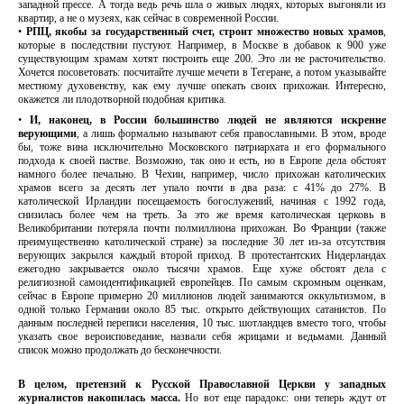
западной прессе. А тогда ведь речь шла о живых людях, которых выгоняли из
квартир, а не о музеях, как сейчас в современной России.
•
РПЦ, якобы за государственный счет, строит множество новых храмов
,
которые в последствии пустуют. Например, в Москве в добавок к 900 уже
существующим храмам хотят построить еще 200. Это ли не расточительство.
Хочется посоветовать: посчитайте лучше мечети в Тегеране, а потом указывайте
местному духовенству, как ему лучше опекать своих прихожан. Интересно,
окажется ли плодотворной подобная критика.
•
И, наконец, в России большинство людей не являются искренне
верующими
, а лишь формально называют себя православными. В этом, вроде
бы, тоже вина исключительно Московского патриархата и его формального
подхода к своей пастве. Возможно, так оно и есть, но в Европе дела обстоят
намного более печально. В Чехии, например, число прихожан католических
храмов всего за десять лет упало почти в два раза: с 41% до 27%. В
католической Ирландии посещаемость богослужений, начиная с 1992 года,
снизилась более чем на треть. За это же время католическая церковь в
Великобритании потеряла почти полмиллиона прихожан. Во Франции (также
преимущественно католической стране) за последние 30 лет из-за отсутствия
верующих закрылся каждый второй приход. В протестантских Нидерландах
ежегодно закрывается около тысячи храмов. Еще хуже обстоят дела с
религиозной самоидентификацией европейцев. По самым скромным оценкам,
сейчас в Европе примерно 20 миллионов людей занимаются оккультизмом, в
одной только Германии около 85 тыс. открыто действующих сатанистов. По
данным последней переписи населения, 10 тыс. шотландцев вместо того, чтобы
указать свое вероисповедание, назвали себя жрицами и ведьмами. Данный
список можно продолжать до бесконечности.
В целом, претензий к Русской Православной Церкви у западных
журналистов накопилась масса.
Но вот еще парадокс: они теперь ждут от