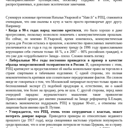
«антиправославной» публицистики, поскольку содержит в себе, кроме
распространенных, и довольно экзотические замечания.
Суммируя основные претензии Натальи Уваровой и "Slate.fr" к РПЦ, становится
очевидным, что они свалены в кучу и часто просто противоречат друг другу.
Например:
•
Когда в 90-х годах народ массово крестился
, это было хорошо и даже
прогрессивно, поскольку позволяло покончить с коммунистическим прошлым.
Но сейчас, по мнению Н.Уваровой, время изменилось, коммунистическая
угроза для России осталась в прошлом, а количество православных значительно
увеличивается из года в год по прежнему тренду (в 1996 году православными
верующими себя считали только 44 %, а в 2007 – 66% российских граждан), и
это уже для «сердобольного» Запада - плохо. Сложно понять логику.
•
Либеральные 90-е годы постоянно приводятся в пример в качестве
образца межрелигиозной толерантности в России
. И, одновременно с этим,
РПЦ критикуют за предоставленное ей якобы монопольное право на торговлю в
стране спиртными и табачными изделиями. С одной стороны, это полная
некомпетентность критиков или сознательное передергивание фактов. Ни словом
нигде не говориться о том, что Московский патриархат получил только право на
беспошлинный экспорт (!) подобной продукции и, естественно, ни о какой
монополии, тем более на продажу, речь не шла. С другой стороны, перед нами
очередной парадокс журналистского мышления: такие привилегии
Православной церкви дал именно уважаемый на Западе реформатор Б.Ельцин,
пытаясь экономически поддержать РПЦ в трудные 90-егг., а отменены эти
лицензии были именно при В. Путине.
•
Утверждается, что РПЦ, очень тесно сотрудничая с властью, может
потерять доверие народа
. Приводятся примеры из относительно недавнего
прошлого (до 1917 года), когда священники настолько утратили популярность
среди прихожан, что в огне революции потеряли не только Церковь, но и страну.