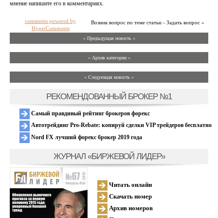
мнение напишите его в комментариях.
comments powered by
Возник вопрос по теме статьи - Задать вопрос »
HyperComments
« Предыдущая новость «
» Архив категории «
» Следующая новость »
РЕКОМЕНДОВАННЫЙ БРОКЕР №1
Самый правдивый рейтинг брокеров форекс
Автотрейдинг Pro-Rebate: копируй сделки VIP трейдеров бесплатно
Nord FX лучший форекс брокер 2019 года
ЖУРНАЛ «БИРЖЕВОЙ ЛИДЕР»
Читать онлайн
Скачать номер
Архив номеров