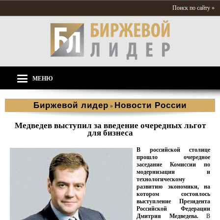
Поиск по сайту »
МЕНЮ
Биржевой лидер
Новости России
»
Медведев выступил за введение очередных льгот
для бизнеса
В российской столице
прошло очередное
заседание Комиссии по
модернизации и
технологическому
развитию экономики, на
котором состоялось
выступление Президента
Российской Федерации
Дмитрия Медведева.
В