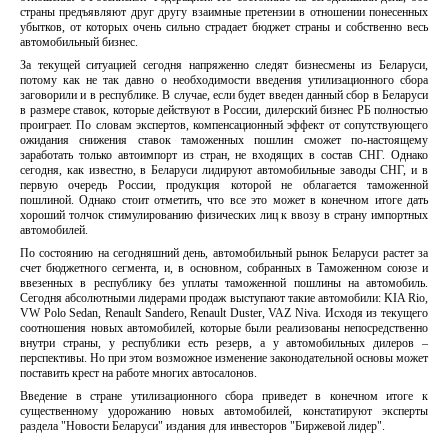
страны предъявляют друг другу взаимные претензии в отношении понесенных
убытков, от которых очень сильно страдает бюджет страны и собственно весь
автомобильный бизнес.
За текущей ситуацией сегодня напряженно следят бизнесмены из Беларуси,
потому как не так давно о необходимости введения утилизационного сбора
заговорили и в республике. В случае, если будет введен данный сбор в Беларуси
в размере ставок, которые действуют в России, дилерский бизнес РБ полностью
проиграет. По словам экспертов, компенсационный эффект от сопутствующего
ожидания снижения ставок таможенных пошлин сможет по-настоящему
заработать только автоимпорт из стран, не входящих в состав СНГ. Однако
сегодня, как известно, в Беларуси лидируют автомобильные заводы СНГ, и в
первую очередь России, продукция которой не облагается таможенной
пошлиной. Однако стоит отметить, что все это может в конечном итоге дать
хороший толчок стимулированию физических лиц к ввозу в страну импортных
автомобилей.
По состоянию на сегодняшний день, автомобильный рынок Беларуси растет за
счет бюджетного сегмента, и, в основном, собранных в Таможенном союзе и
ввезенных в республику без уплаты таможенной пошлины на автомобиль.
Сегодня абсолютными лидерами продаж выступают такие автомобили: KIA Rio,
VW Polo Sedan, Renault Sandero, Renault Duster, VAZ Niva. Исходя из текущего
соотношения новых автомобилей, которые были реализованы непосредственно
внутри страны, у республики есть резерв, а у автомобильных дилеров –
перспективы. Но при этом возможное изменение законодательной основы может
поставить крест на работе многих автосалонов.
Введение в стране утилизационного сбора приведет в конечном итоге к
существенному удорожанию новых автомобилей, констатируют эксперты
раздела "Новости Беларуси" издания для инвесторов "Биржевой лидер".