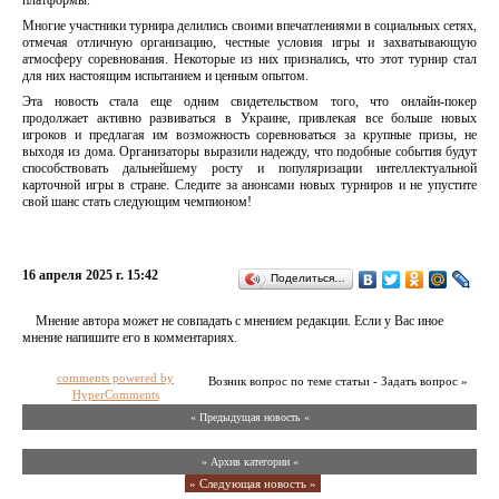
платформы.
Многие участники турнира делились своими впечатлениями в социальных сетях,
отмечая отличную организацию, честные условия игры и захватывающую
атмосферу соревнования. Некоторые из них признались, что этот турнир стал
для них настоящим испытанием и ценным опытом.
Эта новость стала еще одним свидетельством того, что онлайн-покер
продолжает активно развиваться в Украине, привлекая все больше новых
игроков и предлагая им возможность соревноваться за крупные призы, не
выходя из дома. Организаторы выразили надежду, что подобные события будут
способствовать дальнейшему росту и популяризации интеллектуальной
карточной игры в стране. Следите за анонсами новых турниров и не упустите
свой шанс стать следующим чемпионом!
16 апреля 2025 г. 15:42
Поделиться…
Мнение автора может не совпадать с мнением редакции. Если у Вас иное
мнение напишите его в комментариях.
comments powered by
Возник вопрос по теме статьи - Задать вопрос »
HyperComments
« Предыдущая новость «
» Архив категории «
» Следующая новость »