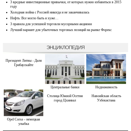
3 вредные инвестиционные привычки, от которых нужно избавиться в 2015
году
Холодная война с Россией никогда и не заканчивалась
Нефть: Все могло быть и хуже…
3 правила для успешной торговли мусорными акциями
Лучший вариант для убыточных торговых позиций на рынке Форекс
ЭНЦИКЛОПЕДИЯ
Президент Литвы - Даля
Грибаускайте
Центральные банки
Недвижимость
Столица Южной Осетии
Навоийская область
город Цхинвал
Узбекистана
Opel Corsa – немецкая
улыбка