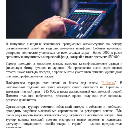
В минувшие выходные завершился грандиозный онлайн-турнир по покеру,
организованный одной из ведущих покерных платформ. Событие привлекло
рекордное количество участников со всех уголков мира – более 5000 игроков
сразились за внушительный призовой фонд, который в итоге превысил $50 000.
Турнир проходил в несколько этапов, включая квалификационные раунды и
финальную битву лучших из лучших. На протяжении всего соревнования
страсти накалялись до предела, а уровень игры участников приятно удивил даже
опытных профессионалов покера.
Победителем турнира стал игрок из Киева под ником "
RuSoska
". В
напряженном хедз-апе он сумел обыграть своего оппонента из Харькова и
завоевать главный приз – $15 000, а также эксклюзивный чемпионский трофей.
Помимо главного победителя, денежные призы получили еще несколько
десятков финалистов.
Организаторы турнира отметили небывалый интерес к событию и пообещали
проводить подобные масштабные соревнования на регулярной основе. "Мы
очень рады видеть такую активность среди украинских любителей покера. Этот
турнир показал высокий уровень мастерства наших игроков и подтвердил
растущую популярность онлайн-покера в стране", – заявил представитель