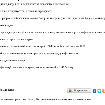
дійних джерел та не переходьте за підозрілими посиланнями.
ких ви авторизуєтеся, а також їх сертифікати.
 програмне забезпечення на комп'ютері та телефоні (система, програми, браузер, антивіру
жко вгадати.
пароль для різних облікових записів і не записуйте паролі на карти або файли на комп'юте
огіни та паролі іншим людям.
ний незахищений wi-fi в інтернет-сервіс iPKO та мобільний додаток IKO.
кінгу на загальнодоступних пристроях, наприклад, у кафе, готелях.
твердженням операції.
нформації до свого пристрою, якщо не впевнені у їхній безпеці.
Роман Бехс
Поделиться…
ь с мнением редакции. Если у Вас иное мнение напишите его в комментариях.