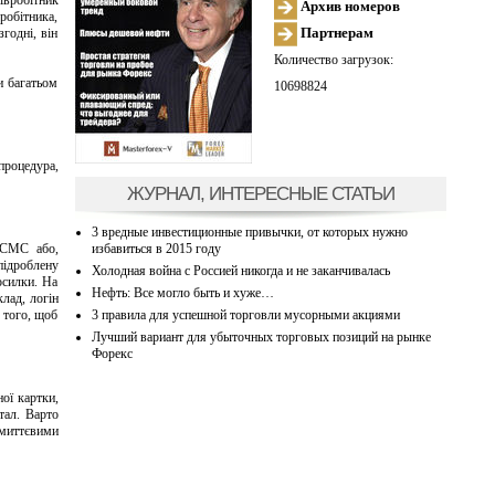
івробітник
Архив номеров
робітника,
Партнерам
годні, він
Количество загрузок:
и багатьом
10698824
процедура,
ЖУРНАЛ, ИНТЕРЕСНЫЕ СТАТЬИ
3 вредные инвестиционные привычки, от которых нужно
избавиться в 2015 году
, СМС або,
підроблену
Холодная война с Россией никогда и не заканчивалась
осилки. На
Нефть: Все могло быть и хуже…
клад, логін
3 правила для успешной торговли мусорными акциями
 того, щоб
Лучший вариант для убыточных торговых позиций на рынке
Форекс
ої картки,
тал. Варто
 миттєвими