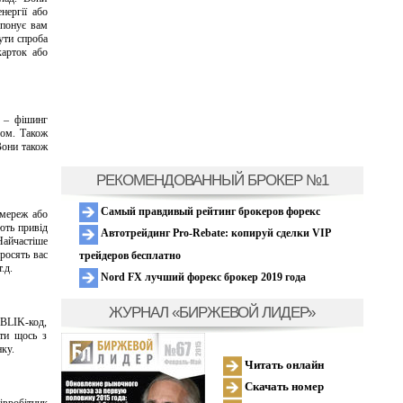
нергії або
опонує вам
ути спроба
карток або
т – фішинг
лом. Також
Вони також
РЕКОМЕНДОВАННЫЙ БРОКЕР №1
Самый правдивый рейтинг брокеров форекс
цмереж або
ують привід
Автотрейдинг Pro-Rebate: копируй сделки VIP
Найчастіше
просять вас
трейдеров бесплатно
.д.
Nord FX лучший форекс брокер 2019 года
ЖУРНАЛ «БИРЖЕВОЙ ЛИДЕР»
 BLIK-код,
ити щось з
ку.
Читать онлайн
Скачать номер