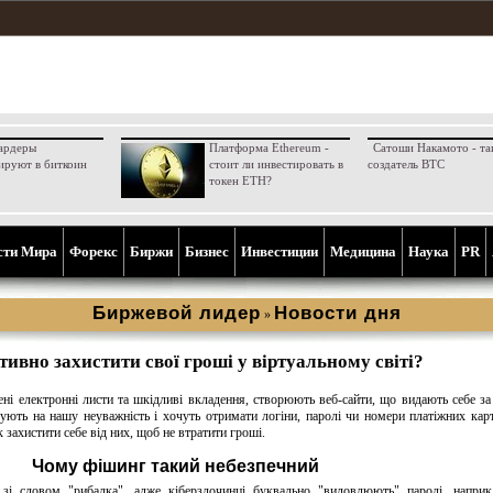
ардеры
Платформа Ethereum -
Сатоши Накамото - та
ируют в биткоин
стоит ли инвестировать в
создатель BTC
токен ETH?
сти Мира
Форекс
Биржи
Бизнес
Инвестиции
Медицина
Наука
PR
Биржевой лидер
Новости дня
»
ивно захистити свої гроші у віртуальному світі?
і електронні листи та шкідливі вкладення, створюють веб-сайти, що видають себе за
ують на нашу неуважність і хочуть отримати логіни, паролі чи номери платіжних кар
к захистити себе від них, щоб не втратити гроші.
Чому фішинг такий небезпечний
зі словом "рибалка", адже кіберзлочинці буквально "виловлюють" паролі, напри