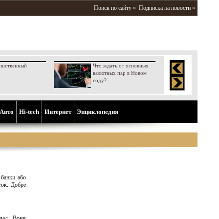
Поиск по сайту »
Подписка на новости »
инственный
Что ждать от основных
валютных пар в Новом
году?
Aвто
Hi-tech
Интернет
Энциклопедия
 банки або
ток. Добре
клад. Вони