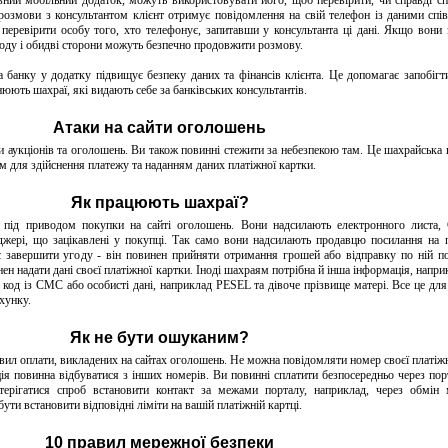
ний мобільний додаток, можуть використовувати його, щоб перевірити, чи справді сп
 розмови з консультантом клієнт отримує повідомлення на свій телефон із даними спів
 перевірити особу того, хто телефонує, запитавши у консультанта ці дані. Якщо вони з
оду і обидві сторони можуть безпечно продовжити розмову.
 банку у додатку підвищує безпеку даних та фінансів клієнта. Це допомагає запобігт
нюють шахраї, які видають себе за банківських консультантів.
Атаки на сайти оголошень
и аукціонів та оголошень. Ви також повинні стежити за небезпекою там. Це шахрайська 
м для здійснення платежу та наданням даних платіжної картки.
Як працюють шахраї?
 під приводом покупки на сайті оголошень. Вони надсилають електронного листа
джері, що зацікавлені у покупці. Так само вони надсилають продавцю посилання на 
яє завершити угоду - він повинен прийняти отримання грошей або відправку по ній п
ен надати дані своєї платіжної картки. Іноді шахраям потрібна й інша інформація, напри
, код із СМС або особисті дані, наприклад PESEL та дівоче прізвище матері. Все це для
хунку.
Як не бути ошуканим?
ил оплати, викладених на сайтах оголошень. Не можна повідомляти номер своєї платіжн
ія повинна відбуватися з інших номерів. Ви повинні сплатити безпосередньо через пор
терігатися спроб встановити контакт за межами порталу, наприклад, через обмін
ути встановити відповідні ліміти на вашій платіжній картці.
10 правил мережної безпеки