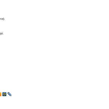
си).
рі.