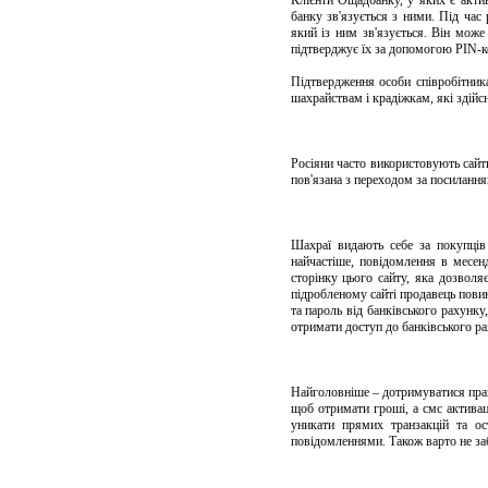
Клієнти Ощадбанку, у яких є актив
банку зв'язується з ними. Під час
який із ним зв'язується. Він може
підтверджує їх за допомогою PIN-к
Підтвердження особи співробітника
шахрайствам і крадіжкам, які здійс
Росіяни часто використовують сайт
пов'язана з переходом за посилання
Шахраї видають себе за покупців
найчастіше, повідомлення в месен
сторінку цього сайту, яка дозвол
підробленому сайті продавець повин
та пароль від банківського рахунку
отримати доступ до банківського ра
Найголовніше – дотримуватися прав
щоб отримати гроші, а смс активац
уникати прямих транзакцій та ос
повідомленнями. Також варто не заб