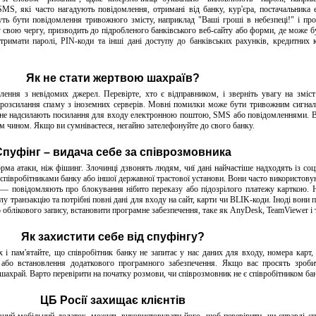
MS, які часто нагадують повідомлення, отримані від банку, кур'єра, постачальника е
уть бути повідомлення тривожного змісту, наприклад "Ваші гроші в небезпеці!" і пр
у свою чергу, призводить до підробленого банківського веб-сайту або форми, де може б
имати паролі, PIN-коди та інші дані доступу до банківських рахунків, кредитних 
Як не стати жертвою шахраїв?
лення з невідомих джерел. Перевірте, хто є відправником, і зверніть увагу на зміс
 розсилання спаму з іноземних серверів. Мовні помилки може бути тривожним сигна
і не надсилають посилання для входу електронною поштою, SMS або повідомленнями. 
им чином. Якщо ви сумніваєтеся, негайно зателефонуйте до свого банку.
Спуфінг – видача себе за співрозмовника
рма атаки, ніж фішинг. Злочинці дзвонять людям, чиї дані найчастіше надходять із со
ся співробітниками банку або іншої державної трастової установи. Вони часто використов
 — повідомляють про блокування нібито переказу або підозрілого платежу карткою. 
у транзакцію та потрібні повні дані для входу на сайт, карти чи BLIK-коди. Іноді вони 
о облікового запису, встановити програмне забезпечення, таке як AnyDesk, TeamViewer і т
Як захистити себе від спуфінгу?
х і пам'ятайте, що співробітник банку не запитає у нас даних для входу, номера карт,
 або встановлення додаткового програмного забезпечення. Якщо вас просять зроб
шахрай. Варто перевірити на початку розмови, чи співрозмовник не є співробітником бан
ЦБ Росії захищає клієнтів