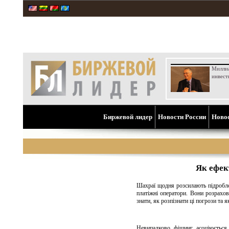
Милли
инвест
Биржевой лидер
Новости России
Ново
Як ефект
Шахраї щодня розсилають підроблен
платіжні оператори. Вони розрахов
знати, як розпізнати ці погрози та я
Невипадково фішинг асоціюється 