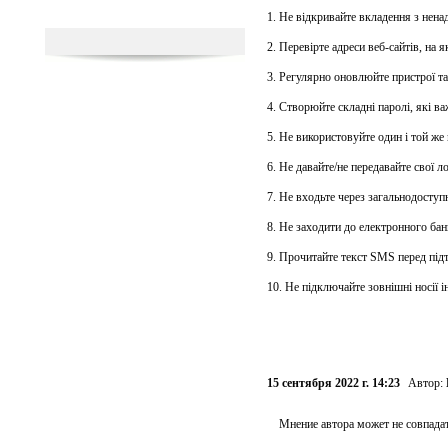
1. Не відкривайте вкладення з нена
2. Перевірте адреси веб-сайтів, на я
3. Регулярно оновлюйте пристрої та
4. Створюйте складні паролі, які ва
5. Не використовуйте один і той же 
6. Не давайте/не передавайте свої л
7. Не входьте через загальнодоступ
8. Не заходити до електронного бан
9. Прочитайте текст SMS перед під
10. Не підключайте зовнішні носії і
15 сентября 2022 г. 14:23
Автор:
Мнение автора может не совпадат