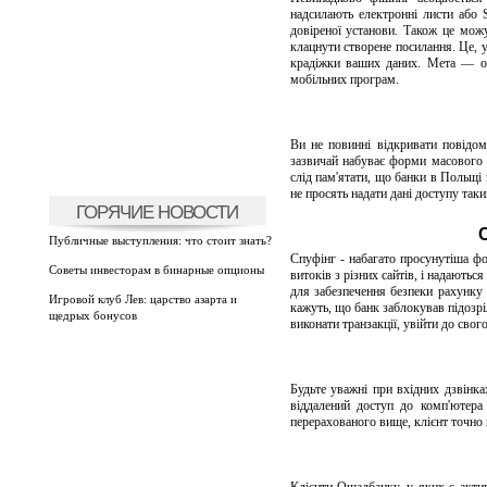
надсилають електронні листи або S
довіреної установи. Також це мож
клацнути створене посилання. Це, 
крадіжки ваших даних. Мета — отр
мобільних програм.
Ви не повинні відкривати повідом
зазвичай набуває форми масового
слід пам'ятати, що банки в Польщ
не просять надати дані доступу так
ГОРЯЧИЕ НОВОСТИ
Публичные выступления: что стоит знать?
Спуфінг - набагато просунутіша фо
Советы инвесторам в бинарные опционы
витоків з різних сайтів, і надають
для забезпечення безпеки рахунку
Игровой клуб Лев: царство азарта и
кажуть, що банк заблокував підозріл
щедрых бонусов
виконати транзакції, увійти до свог
Будьте уважні при вхідних дзвінка
віддалений доступ до комп'ютера
перерахованого вище, клієнт точно 