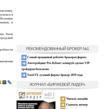
евозчику,
езалась в
з Коломны
льным, и
вии, были
ородской
РЕКОМЕНДОВАННЫЙ БРОКЕР №1
робности
Самый правдивый рейтинг брокеров форекс
лкновения
Автотрейдинг Pro-Rebate: копируй сделки VIP
трейдеров бесплатно
Nord FX лучший форекс брокер 2019 года
ЖУРНАЛ «БИРЖЕВОЙ ЛИДЕР»
Читать онлайн
Скачать номер