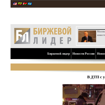
Милли
инвест
Биржевой лидер
Новости России
Ново
В ДТП с у