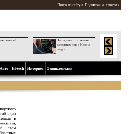
Поиск по сайту »
Подписка на новости »
инственный
Что ждать от основных
валютных пар в Новом
году?
Aвто
Hi-tech
Интернет
Энциклопедия
портного
огиб один
изошла в
московья,
Об этом
бластных