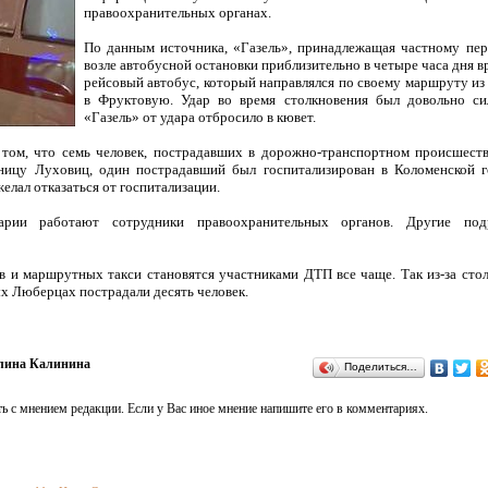
правоохранительных органах.
По данным источника, «Газель», принадлежащая частному пер
возле автобусной остановки приблизительно в четыре часа дня вр
рейсовый автобус, который направлялся по своему маршруту и
в Фруктовую. Удар во время столкновения был довольно си
«Газель» от удара отбросило в кювет.
 том, что семь человек, пострадавших в дорожно-транспортном происшест
ницу Луховиц, один пострадавший был госпитализирован в Коломенской г
елал отказаться от госпитализации.
рии работают сотрудники правоохранительных органов. Другие под
 и маршрутных такси становятся участниками ДТП все чаще. Так из-за сто
х Люберцах пострадали десять человек.
лина Калинина
Поделиться…
ь с мнением редакции. Если у Вас иное мнение напишите его в комментариях.