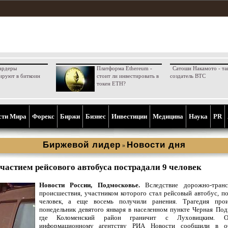
ардеры
Платформа Ethereum -
Сатоши Накамото - та
ируют в биткоин
стоит ли инвестировать в
создатель BTC
токен ETH?
сти Мира
Форекс
Биржи
Бизнес
Инвестиции
Медицина
Наука
PR
Биржевой лидер
Новости дня
»
частием рейсового автобуса пострадали 9 человек
Новости России, Подмосковье.
Вследствие дорожно-транс
происшествия, участником которого стал рейсовый автобус, п
человек, а еще восемь получили ранения. Трагедия про
понедельник девятого января в населенном пункте Черная Под
где Коломенский район граничит с Луховицким. 
информационному агентству РИА Новости сообщили в о