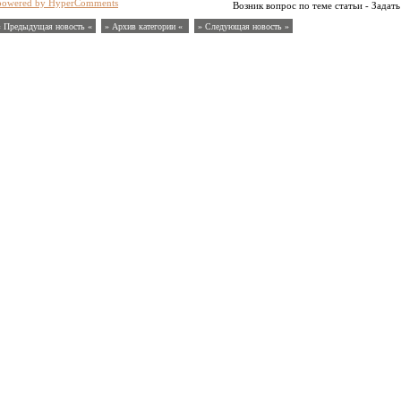
powered by HyperComments
Возник вопрос по теме статьи - Задать
« Предыдущая новость «
» Архив категории «
» Следующая новость »