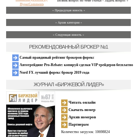
Возник вопрос по теме статьи - Задать вопрос »
HyperComments
« Предыдущая новость «
» Архив категории «
» Следующая новость »
РЕКОМЕНДОВАННЫЙ БРОКЕР №1
Самый правдивый рейтинг брокеров форекс
Автотрейдинг Pro-Rebate: копируй сделки VIP трейдеров бесплатно
Nord FX лучший форекс брокер 2019 года
ЖУРНАЛ «БИРЖЕВОЙ ЛИДЕР»
Читать онлайн
Скачать номер
Архив номеров
Партнерам
Количество загрузок: 10698824