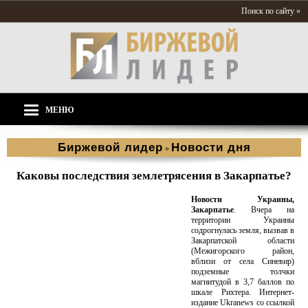
Поиск по сайту »
МЕНЮ
Биржевой лидер
Новости дня
»
Каковы последствия землетрясения в Закарпатье?
Новости Украины,
Закарпатье
. Вчера на
территории Украины
содрогнулась земля, вызвав в
Закарпатской области
(Межигорского район,
вблизи от села Синевир)
подземные толчки
магнитудой в 3,7 баллов по
шкале Рихтера. Интернет-
издание Ukranews со ссылкой