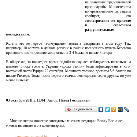
на заявление представителей
пресс-службы Министерства
по чрезвычайным ситуациям
сообщает, что
землетрясение не привело
к серьезным
разрушительным
последствиям
.
Кстати, это не первое «возмущение» земли в Закарпатье в этом году. Так,
например, 10 августа в данном регионе в районе населенного пункта Берегово
произошло землетрясение мощностью в 3-4 балла по шкале Рихтера.
В общее же, за последнее время подобных случаев наблюдалось несколько на
планете. Ближе всего к Украине «дрожь земли» была зафиксирована в юго-
восточной части Турции 22 сентября. Мощность толчков достигла 5,6 баллов по
шкале Рихтера. Тогда, после первого толчка, последовала серия других, но уже
менее сильных.
03 октября 2011 г. 11:04
Автор:
Павел Господиныч
Поделиться…
Мнение автора может не совпадать с мнением редакции. Если у Вас иное
мнение напишите его в комментариях.
comments powered by