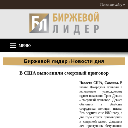
Поиск по сайту »
МЕНЮ
Биржевой лидер
Новости дня
»
В США выполнили смертный приговор
Новости США, Саванна.
В
штате Джорджия привели в
исполнение утвержденное
судом наказание Троя Девиса
- смертный приговор. Девиса
обвинили в убийстве
сотрудника полиции штата.
Его осудили еще 1989 году, а
два года спустя приговорили
к смертной казни. Двадцать
лет преступник безуспешно