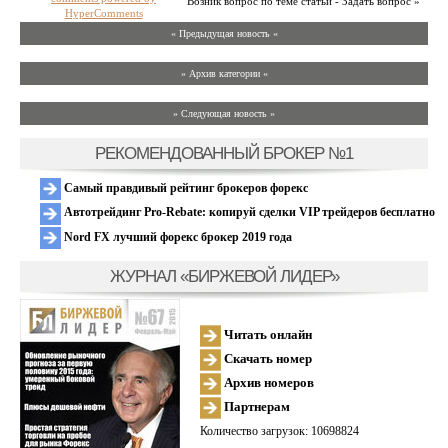
Возник вопрос по теме статьи - Задать вопрос »
HyperComments
« Предыдущая новость «
» Архив категории «
» Следующая новость »
РЕКОМЕНДОВАННЫЙ БРОКЕР №1
Самый правдивый рейтинг брокеров форекс
Автотрейдинг Pro-Rebate: копируй сделки VIP трейдеров бесплатно
Nord FX лучший форекс брокер 2019 года
ЖУРНАЛ «БИРЖЕВОЙ ЛИДЕР»
Читать онлайн
Скачать номер
Архив номеров
Партнерам
Количество загрузок: 10698824