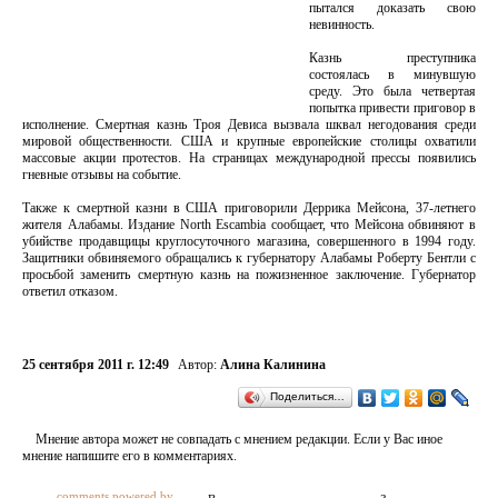
пытался доказать свою
невинность.
Казнь преступника
состоялась в минувшую
среду. Это была четвертая
попытка привести приговор в
исполнение. Смертная казнь Троя Девиса вызвала шквал негодования среди
мировой общественности. США и крупные европейские столицы охватили
массовые акции протестов. На страницах международной прессы появились
гневные отзывы на событие.
Также к смертной казни в США приговорили Деррика Мейсона, 37-летнего
жителя Алабамы. Издание North Escambia сообщает, что Мейсона обвиняют в
убийстве продавщицы круглосуточного магазина, совершенного в 1994 году.
Защитники обвиняемого обращались к губернатору Алабамы Роберту Бентли с
просьбой заменить смертную казнь на пожизненное заключение. Губернатор
ответил отказом.
25 сентября 2011 г. 12:49
Автор:
Алина Калинина
Поделиться…
Мнение автора может не совпадать с мнением редакции. Если у Вас иное
мнение напишите его в комментариях.
comments powered by