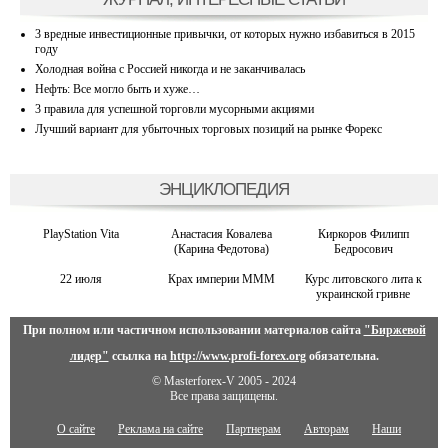
3 вредные инвестиционные привычки, от которых нужно избавиться в 2015
году
Холодная война с Россией никогда и не заканчивалась
Нефть: Все могло быть и хуже…
3 правила для успешной торговли мусорными акциями
Лучший вариант для убыточных торговых позиций на рынке Форекс
ЭНЦИКЛОПЕДИЯ
PlayStation Vita
Анастасия Ковалева
Киркоров Филипп
(Карина Федотова)
Бедросович
22 июля
Крах империи МММ
Курс литовского лита к
украинской гривне
При полном или частичном использовании материалов сайта
"Биржевой
лидер"
ссылка на
http://www.profi-forex.org
обязательна.
© Masterforex-V 2005 - 2024
Все права защищены.
О сайте
Реклама на сайте
Партнерам
Авторам
Наши