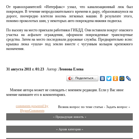
От правоохранителей «Интерфакс» узнал, что канализационный люк был
поврежден. В течение непродолжительного времени в дыру, образовавшуюся на
дороге, поочередно влетели восемь легковых машин. В результате этого,
помимо проколотых шин, у некоторых авто повреждена нижняя подвеска.
По вызову на место приехали работники ГИБДД. Они вставили вокруг опасного
участка на асфальте ограждения, оформили поврежденные транспортные
средства. Затем на место последовали дорожные службы. Предварительно ясно:
крышка люка «ушла» под землю вместе с чугунным кольцом крепежного
назначения.
31 августа 2011 г. 01:23
Автор:
Леонова Елена
Поделиться…
Мнение автора может не совпадать с мнением редакции. Если у Вас иное
мнение напишите его в комментариях.
comments powered by
Возник вопрос по теме статьи - Задать вопрос »
HyperComments
« Предыдущая новость «
» Архив категории «