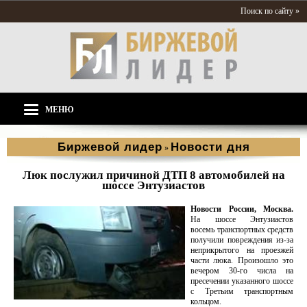
Поиск по сайту »
МЕНЮ
Биржевой лидер
Новости дня
»
Люк послужил причиной ДТП 8 автомобилей на
шоссе Энтузиастов
Новости России, Москва.
На шоссе Энтузиастов
восемь транспортных средств
получили повреждения из-за
неприкрытого на проезжей
части люка. Произошло это
вечером 30-го числа на
пресечении указанного шоссе
с Третьим транспортным
кольцом.