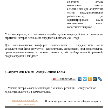
действует четыре
аналогичных центра.
Созданы они для облегчения
жизни предпринимателям
райоблцентра, где
зарегистрировано самое
значительное число
налогоплательщиков.
Усик подчеркнул, что налоговая служба сделала очередной шаг в реализации
стратегии, которая четко была определена в начале 2011 года.
Для максимального комфорта плательщиков в определенном месте
сосредоточены были все услуги – консультация, регистрация, проведение сверок,
предоставление админуслуг, прием отчетности, работа общественной приемной,
выдача справок и так далее.
31 августа 2011 г. 00:03
Автор:
Леонова Елена
Поделиться…
Мнение автора может не совпадать с мнением редакции. Если у Вас иное
мнение напишите его в комментариях.
comments powered by
Возник вопрос по теме статьи - Задать вопрос »
HyperComments