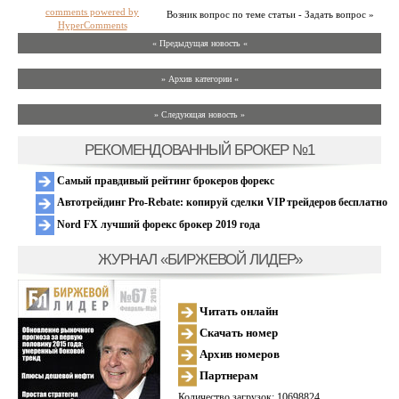
comments powered by
Возник вопрос по теме статьи - Задать вопрос »
HyperComments
« Предыдущая новость «
» Архив категории «
» Следующая новость »
РЕКОМЕНДОВАННЫЙ БРОКЕР №1
Самый правдивый рейтинг брокеров форекс
Автотрейдинг Pro-Rebate: копируй сделки VIP трейдеров бесплатно
Nord FX лучший форекс брокер 2019 года
ЖУРНАЛ «БИРЖЕВОЙ ЛИДЕР»
Читать онлайн
Скачать номер
Архив номеров
Партнерам
Количество загрузок: 10698824