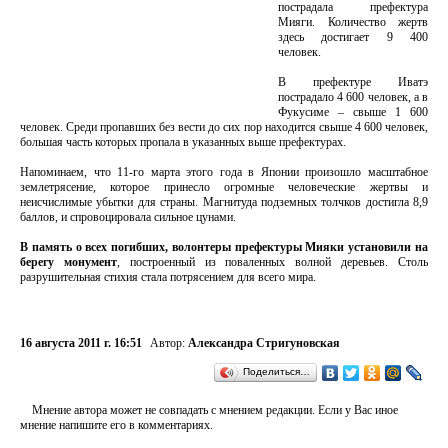
пострадала префектура
Мияги. Количество жертв
здесь достигает 9 400
человек.
В префектуре Иватэ
пострадало 4 600 человек, а в
Фукусиме – свыше 1 600
человек. Среди пропавших без вести до сих пор находится свыше 4 600 человек,
большая часть которых пропала в указанных выше префектурах.
Напоминаем, что 11-го марта этого года в Японии произошло масштабное
землетрясение, которое принесло огромные человеческие жертвы и
неисчислимые убытки для страны. Магнитуда подземных толчков достигла 8,9
баллов, и спровоцировала сильное цунами.
В память о всех погибших, волонтеры префектуры Мияки установили на
берегу монумент
, построенный из поваленных волной деревьев. Столь
разрушительная стихия стала потрясением для всего мира.
16 августа 2011 г. 16:51
Автор:
Александра Стригуновская
Поделиться…
Мнение автора может не совпадать с мнением редакции. Если у Вас иное
мнение напишите его в комментариях.