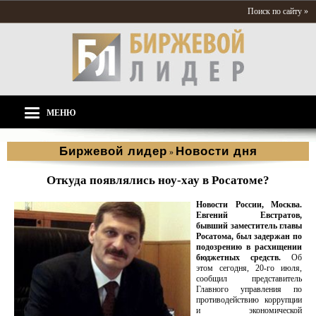
Поиск по сайту »
МЕНЮ
Биржевой лидер
Новости дня
»
Откуда появлялись ноу-хау в Росатоме?
Новости России, Москва.
Евгений Евстратов,
бывший заместитель главы
Росатома, был задержан по
подозрению в расхищении
бюджетных средств.
Об
этом сегодня, 20-го июля,
сообщил представитель
Главного управления по
противодействию коррупции
и экономической