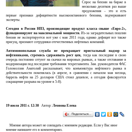
Спрос на бензин на бирже в
несколько десятков раз выше
предложения – это и есть
первые признаки дефицитности высокооктанового бензина, подчеркивают
эксперты.
Сегодня в России НПЗ, производящие продукт класса свыше «Евро-2»,
функционируют на максимальной мощности.
Из-за заградительных пошлин
бензин не экспортируется вот уже с мая 2011 года, однако дефицит все также
присущ, признают сотрудники отечественных нефтяных компаний.
Антимонопольная служба не прекращает пристальный надзор за
нефтяниками, стремясь сдерживать рост цен,
тогда как последние в свою
очередь постоянно сетуют на скачки на мировых рынках, а также отставание в
модернизации под последние требования техрегламента. Зам. руководителя ФАС
Голомолзин Анатолий рассказывает, что конъюнктура нефтяного рынка в
действительности поменялась (в апреле, в сравнении с началом мая месяца,
баррель нефти на 25 долларов США стоил дешевле, а сегодня фиксируется
сокращение разрыва на уровне в 5-8).
19 июля 2011 г. 12:30
Автор:
Леонова Елена
Поделиться…
Мнение автора может не совпадать с мнением редакции. Если у Вас иное
мнение напишите его в комментариях.