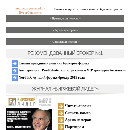
comments powered by
Возник вопрос по теме статьи - Задать вопрос »
HyperComments
« Предыдущая новость «
» Архив категории «
» Следующая новость »
РЕКОМЕНДОВАННЫЙ БРОКЕР №1
Самый правдивый рейтинг брокеров форекс
Автотрейдинг Pro-Rebate: копируй сделки VIP трейдеров бесплатно
Nord FX лучший форекс брокер 2019 года
ЖУРНАЛ «БИРЖЕВОЙ ЛИДЕР»
Читать онлайн
Скачать номер
Архив номеров
Партнерам