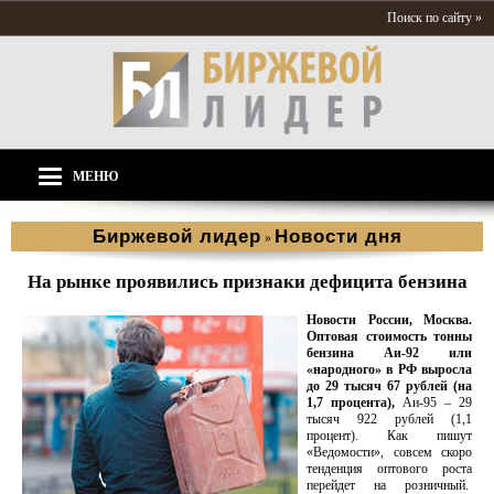
Поиск по сайту »
МЕНЮ
Биржевой лидер
Новости дня
»
На рынке проявились признаки дефицита бензина
Новости России, Москва.
Оптовая стоимость тонны
бензина Аи-92 или
«народного» в РФ выросла
до 29 тысяч 67 рублей (на
1,7 процента),
Аи-95 – 29
тысяч 922 рублей (1,1
процент). Как пишут
«Ведомости», совсем скоро
тенденция оптового роста
перейдет на розничный.