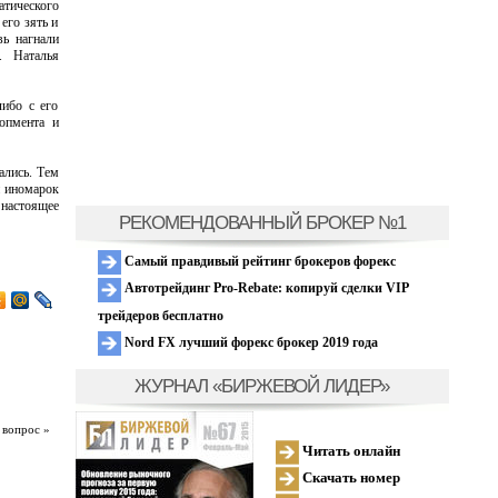
атического
его зять и
вь нагнали
. Наталья
либо с его
лопмента и
ались. Тем
и иномарок
 настоящее
РЕКОМЕНДОВАННЫЙ БРОКЕР №1
Самый правдивый рейтинг брокеров форекс
Автотрейдинг Pro-Rebate: копируй сделки VIP
трейдеров бесплатно
Nord FX лучший форекс брокер 2019 года
ЖУРНАЛ «БИРЖЕВОЙ ЛИДЕР»
 вопрос »
Читать онлайн
Скачать номер