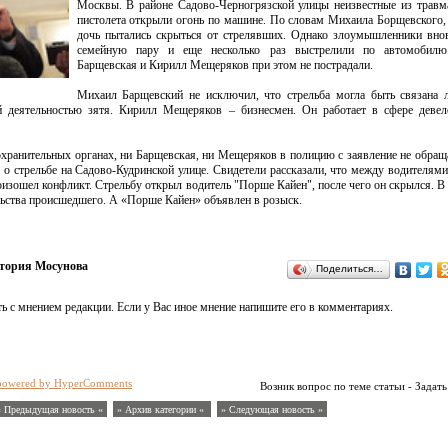
Москвы. В районе Садово-Черногрязской улицы неизвестные из травм
пистолета открыли огонь по машине. По словам Михаила Борщевского, 
дочь пытались скрыться от стрелявших. Однако злоумышленники вно
семейную пару и еще несколько раз выстрелили по автомобилю
Барщевская и Кирилл Мещеряков при этом не пострадали.
Михаил Барщевский не исключил, что стрельба могла быть связана 
й деятельностью зятя. Кирилл Мещеряков – бизнесмен. Он работает в сфере деве
хранительных органах, ни Барщевская, ни Мещеряков в полицию с заявление не обращ
 о стрельбе на Садово-Кудринской улице. Свидетели рассказали, что между водителям
изошел конфликт. Стрельбу открыл водитель "Порше Кайен", после чего он скрылся. В
льства происшедшего. А «Порше Кайен» объявлен в розыск.
тория Мосунова
Поделиться…
ь с мнением редакции. Если у Вас иное мнение напишите его в комментариях.
powered by HyperComments
Возник вопрос по теме статьи - Задать
« Предыдущая новость «
» Архив категории «
» Следующая новость »