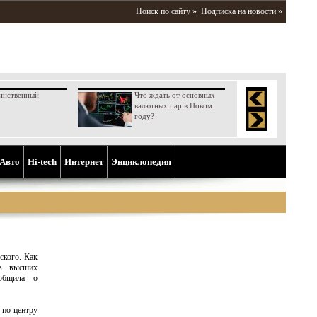
Поиск по сайту »
Подписка на новости »
инственный
Что ждать от основных
валютных пар в Новом
году?
Aвто
Hi-tech
Интернет
Энциклопедия
ского. Как
 в высших
ообщила о
 по центру