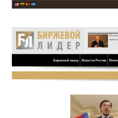
Милли
инвест
Биржевой лидер
Новости России
Ново