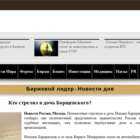
ардеры
Платформа Ethereum -
Сатоши Накамото - та
ируют в биткоин
стоит ли инвестировать в
создатель BTC
токен ETH?
сти Мира
Форекс
Биржи
Бизнес
Инвестиции
Медицина
Наука
PR
Биржевой лидер
Новости дня
»
Кто стрелял в дочь Борщевского?
Новости России, Москва.
Неизвестные стреляли в дочь Михаил Барщев
сообщил сам полномочный представитель правительства России
судебных инстанциях, ему позвонила перепуганная дочь и с
происшедшем.
Наталья Барщевская и ее муж Кирилл Мещеряков ехали на автомобиле