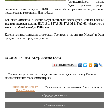
Адмиралтейском районе
будет проведен ретро-
автопробег техники времен ВОВ в рамках общегородских мероприятий по
празднованию годовщины Дня победы.
Как было отмечено, в колоне будут шествовать всего десять единиц военной
техники:
полевая кухня, ЗИЛ-131, 3 ГАЗ-51, ГАЗ М-1, ГАЗ 69, «Виллис», а
также штабной автобус 1940 года.
Колона начинает движение от площади Троицкая в час дня (по Москве) и будет
продвигаться по городским улицам.
05 мая 2011 г. 12:43
Автор:
Леонова Елена
Поделиться…
Мнение автора может не совпадать с мнением редакции. Если у Вас иное
мнение напишите его в комментариях.
comments powered by
Возник вопрос по теме статьи - Задать вопрос »
HyperComments
« Предыдущая новость «
» Архив категории «