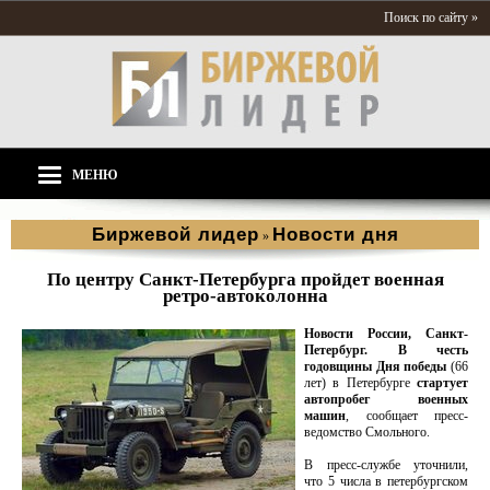
Поиск по сайту »
МЕНЮ
Биржевой лидер
Новости дня
»
По центру Санкт-Петербурга пройдет военная
ретро-автоколонна
Новости России, Санкт-
Петербург.
В честь
годовщины Дня победы
(66
лет) в Петербурге
стартует
автопробег военных
машин
, сообщает пресс-
ведомство Смольного.
В пресс-службе уточнили,
что 5 числа в петербургском