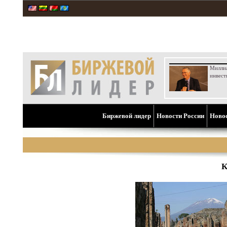
Милли
инвест
Биржевой лидер
Новости России
Ново
К