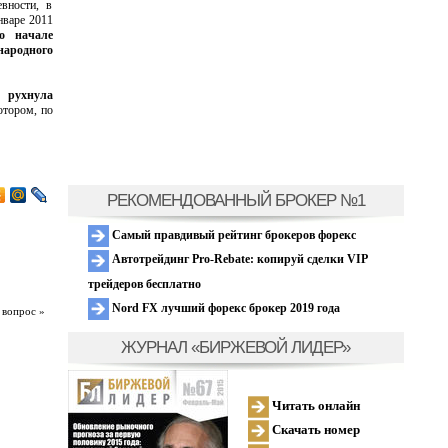
евности, в
нваре 2011
о начале
народного
 рухнула
отором, по
РЕКОМЕНДОВАННЫЙ БРОКЕР №1
Самый правдивый рейтинг брокеров форекс
Автотрейдинг Pro-Rebate: копируй сделки VIP
трейдеров бесплатно
Nord FX лучший форекс брокер 2019 года
 вопрос »
ЖУРНАЛ «БИРЖЕВОЙ ЛИДЕР»
Читать онлайн
Скачать номер