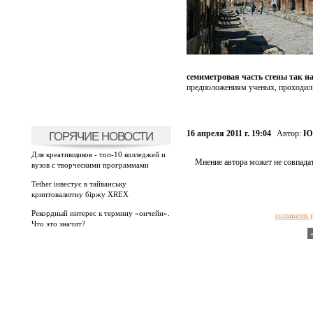
семиметровая часть стены так н
предположениям ученых, проходили
16 апреля 2011 г. 19:04
Автор:
Юл
ГОРЯЧИЕ НОВОСТИ
Для креативщиков - топ-10 колледжей и
Мнение автора может не совпадат
вузов с творческими программами
Tether інвестує в тайванську
криптовалютну біржу XREX
Рекордный интерес к термину «ончейн».
comments 
Что это значит?