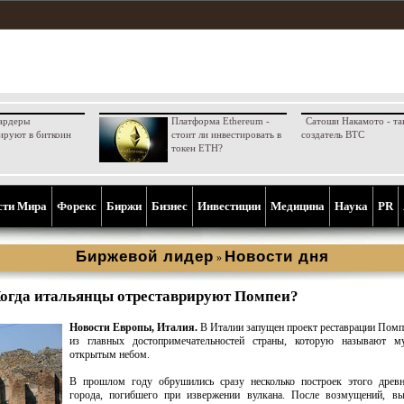
ардеры
Платформа Ethereum -
Сатоши Накамото - та
ируют в биткоин
стоит ли инвестировать в
создатель BTC
токен ETH?
сти Мира
Форекс
Биржи
Бизнес
Инвестиции
Медицина
Наука
PR
Биржевой лидер
Новости дня
»
огда итальянцы отреставрируют Помпеи?
Новости Европы, Италия.
В Италии запущен проект реставрации Помп
из главных достопримечательностей страны, которую называют м
открытым небом.
В прошлом году обрушились сразу несколько построек этого древн
города, погибшего при извержении вулкана. После возмущений, вы