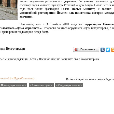
насчет неудовлетворительного содержания бесценного памятника др
отставку подал министр культуры Италии Сандро Бондо. После него в я
года пост занял Джанкарло Галан.
Новый министр и заявил 
масштабной реставрации Помпеи как памятника истории между
значения.
Напомним, что в 30 ноября 2010 года
на территории Помпеи
азываемого «Дома моралиста».
Незадолго до этого обрушился «Дом гладиаторов», в к
 тренировки гладиаторов перед боем.
ия Богословская
Поделиться…
ь с мнением редакции. Если у Вас иное мнение напишите его в комментариях.
powered by HyperComments
Возник вопрос по теме статьи - Задать
« Предыдущая новость «
» Архив категории «
» Следующая новость »