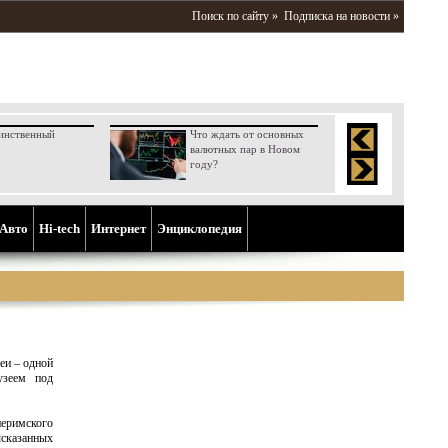
Поиск по сайту »
Подписка на новости »
инственный
Что ждать от основных
валютных пар в Новом
году?
Aвто
Hi-tech
Интернет
Энциклопедия
еи – одной
узеем под
еримского
сказанных