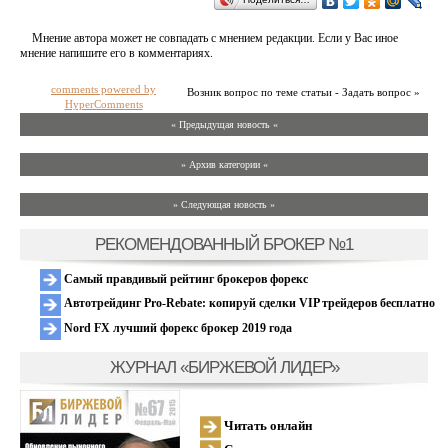
Мнение автора может не совпадать с мнением редакции. Если у Вас иное
мнение напишите его в комментариях.
comments powered by
Возник вопрос по теме статьи - Задать вопрос »
HyperComments
« Предыдущая новость «
» Архив категории «
» Следующая новость »
РЕКОМЕНДОВАННЫЙ БРОКЕР №1
Самый правдивый рейтинг брокеров форекс
Автотрейдинг Pro-Rebate: копируй сделки VIP трейдеров бесплатно
Nord FX лучший форекс брокер 2019 года
ЖУРНАЛ «БИРЖЕВОЙ ЛИДЕР»
Читать онлайн