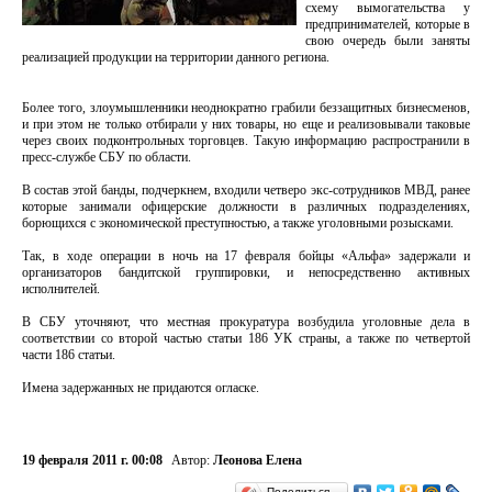
схему вымогательства у
предпринимателей, которые в
свою очередь были заняты
реализацией продукции на территории данного региона.
Более того, злоумышленники неоднократно грабили беззащитных бизнесменов,
и при этом не только отбирали у них товары, но еще и реализовывали таковые
через своих подконтрольных торговцев. Такую информацию распространили в
пресс-службе СБУ по области.
В состав этой банды, подчеркнем, входили четверо экс-сотрудников МВД, ранее
которые занимали офицерские должности в различных подразделениях,
борющихся с экономической преступностью, а также уголовными розысками.
Так, в ходе операции в ночь на 17 февраля бойцы «Альфа» задержали и
организаторов бандитской группировки, и непосредственно активных
исполнителей.
В СБУ уточняют, что местная прокуратура возбудила уголовные дела в
соответствии со второй частью статьи 186 УК страны, а также по четвертой
части 186 статьи.
Имена задержанных не придаются огласке.
19 февраля 2011 г. 00:08
Автор:
Леонова Елена
Поделиться…