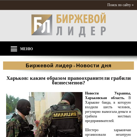
Поиск по сайту »
МЕНЮ
Биржевой лидер
Новости дня
»
Харьков: каким образом правоохранители грабили
бизнесменов?
Новости Украины,
Харьковская область.
В
Харькове банда, в которую
входили шесть человек,
регулярно вымогала деньги и
грабила местных
предпринимателей.
Шестеро харьковчан
организовали нехитрую