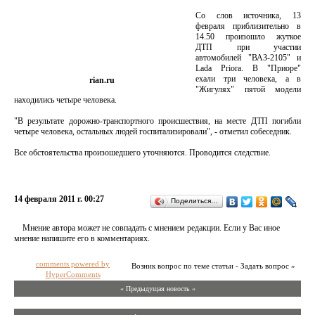
Со слов источника, 13
февраля приблизительно в
14.50 произошло жуткое
ДТП при участии
автомобилей "ВАЗ-2105" и
Lada Priora. В "Приоре"
ехали три человека, а в
rian.ru
"Жигулях" пятой модели
находились четыре человека.
"В результате дорожно-транспортного происшествия, на месте ДТП погибли
четыре человека, остальных людей госпитализировали", - отметил собеседник.
Все обстоятельства произошедшего уточняются. Проводится следствие.
14 февраля 2011 г. 00:27
Поделиться…
Мнение автора может не совпадать с мнением редакции. Если у Вас иное
мнение напишите его в комментариях.
comments powered by
Возник вопрос по теме статьи - Задать вопрос »
HyperComments
« Предыдущая новость «