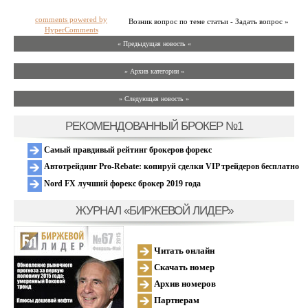
comments powered by
Возник вопрос по теме статьи - Задать вопрос »
HyperComments
« Предыдущая новость «
» Архив категории «
» Следующая новость »
РЕКОМЕНДОВАННЫЙ БРОКЕР №1
Самый правдивый рейтинг брокеров форекс
Автотрейдинг Pro-Rebate: копируй сделки VIP трейдеров бесплатно
Nord FX лучший форекс брокер 2019 года
ЖУРНАЛ «БИРЖЕВОЙ ЛИДЕР»
Читать онлайн
Скачать номер
Архив номеров
Партнерам