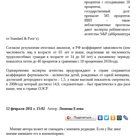
процентов с сегодняшних 18
процентов, а
государственный долг
превысит 585 процентов
ВВП – такие
неблагоприятные прогнозы
дают эксперты рейтингового
агентства S&P (аббревиатура
от Standard & Poor‘s).
Согласно результатам итоговых анализов, в РФ коэффициент зависимости (или
численность лиц в возрасте от 65 лет и выше, поделенная на численность
трудоспособных граждан в возрасте от 14 до 64 лет) к указанному периоду
повысится почти до 40 процентов в сравнении с 18 процентами 2010года.
Одновременно эксперты агентства предупреждают: в стране сохраняется
коэффициент фертильности – количества детей, рожденных от одной женщины,
достигшей детородного возраста – 1,5, а также высокий показатель смертности,
в 2008году который достигал 14,6, следовательно – был практически в два раза
выше, чем в странах ОЭСР.
12 февраля 2011 г. 15:02
Автор:
Леонова Елена
Поделиться…
Мнение автора может не совпадать с мнением редакции. Если у Вас иное
мнение напишите его в комментариях.