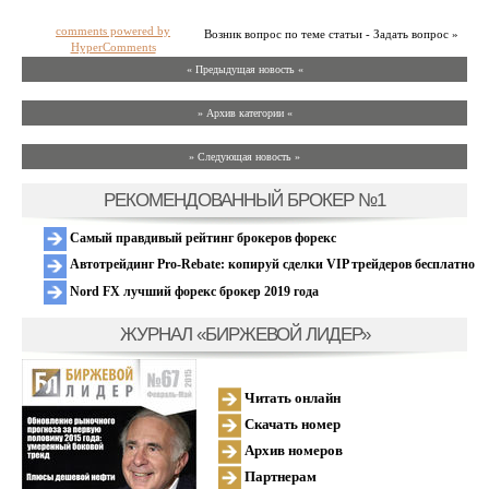
comments powered by
Возник вопрос по теме статьи - Задать вопрос »
HyperComments
« Предыдущая новость «
» Архив категории «
» Следующая новость »
РЕКОМЕНДОВАННЫЙ БРОКЕР №1
Самый правдивый рейтинг брокеров форекс
Автотрейдинг Pro-Rebate: копируй сделки VIP трейдеров бесплатно
Nord FX лучший форекс брокер 2019 года
ЖУРНАЛ «БИРЖЕВОЙ ЛИДЕР»
Читать онлайн
Скачать номер
Архив номеров
Партнерам