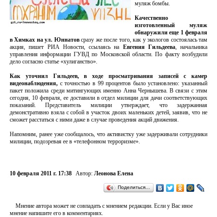
муляж бомбы.
Качественно
изготовленный муляж
обнаружили еще 1 февраля
в Химках на ул. Юннатов
сразу же после того, как у экологов состоялась там
акция, пишет РИА Новости, ссылаясь на
Евгения Гильдеева
, начальника
управления информации ГУВД по Московской области. По факту возбудили
дело согласно статье «хулиганство».
Как уточнил Гильдеев, в ходе просматривания записей с камер
видеонаблюдения,
с точностью в 99 процентов было установлено: указанный
пакет положила среди митингующих именно Анна Чернышева. В связи с этим
сегодня, 10 февраля, ее доставили в отдел милиции для дачи соответствующих
показаний. Представитель милиции утверждает, что задержанная
демонстративно взяла с собой в участок двоих маленьких детей, заявив, что не
сможет расстаться с ними даже в случае проведения акций движения.
Напомним, ранее уже сообщалось, что активистку уже задерживали сотрудники
милиции, подозревая ее в «телефонном терроризме».
10 февраля 2011 г. 17:38
Автор:
Леонова Елена
Поделиться…
Мнение автора может не совпадать с мнением редакции. Если у Вас иное
мнение напишите его в комментариях.