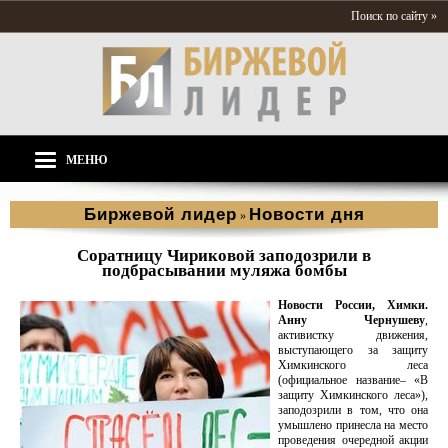
Поиск по сайту »
МЕНЮ
Биржевой лидер
Новости дня
»
Соратницу Чириковой заподозрили в
подбрасывании муляжа бомбы
Новости России, Химки.
Анну Чернушеву
,
активистку движения,
выступающего за защиту
Химкинского леса
(официальное название– «В
защиту Химкинского леса»),
заподозрили в том, что она
умышлено принесла на место
проведения очередной акции