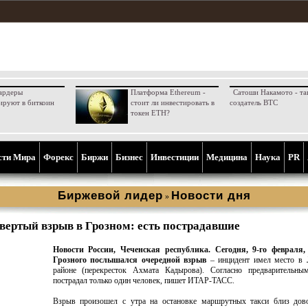
ардеры
Платформа Ethereum -
Сатоши Накамото - та
ируют в биткоин
стоит ли инвестировать в
создатель BTC
токен ETH?
сти Мира
Форекс
Биржи
Бизнес
Инвестиции
Медицина
Наука
PR
Биржевой лидер
Новости дня
»
вертый взрыв в Грозном: есть пострадавшие
Новости России, Чеченская республика.
Сегодня, 9-го февраля,
Грозного послышался очередной взрыв
– инцидент имел место в 
районе (перекресток Ахмата Кадырова). Согласно предварительны
пострадал только один человек, пишет ИТАР-ТАСС.
Взрыв произошел с утра на остановке маршрутных такси близ дово