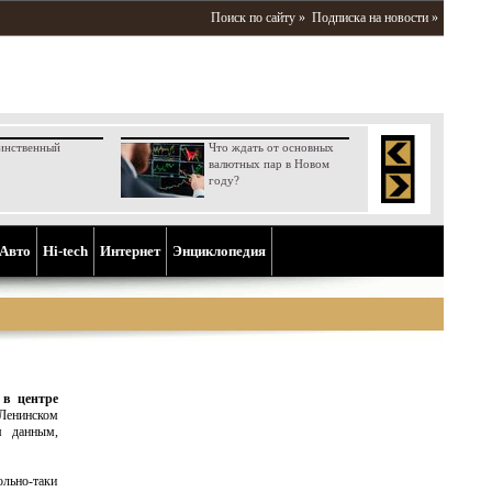
Поиск по сайту »
Подписка на новости »
инственный
Что ждать от основных
валютных пар в Новом
году?
Aвто
Hi-tech
Интернет
Энциклопедия
 в центре
Ленинском
м данным,
льно-таки