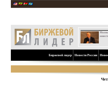
Милли
инвест
Биржевой лидер
Новости России
Ново
Чет