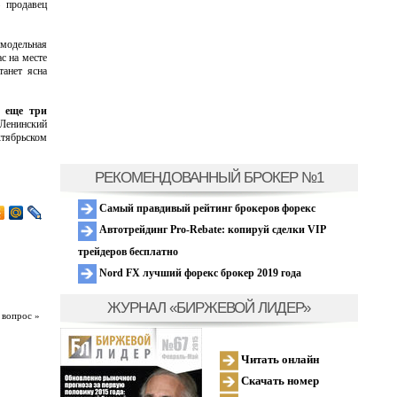
– продавец
амодельная
с на месте
танет ясна
о еще три
 Ленинский
ктябрьском
РЕКОМЕНДОВАННЫЙ БРОКЕР №1
Самый правдивый рейтинг брокеров форекс
Автотрейдинг Pro-Rebate: копируй сделки VIP
трейдеров бесплатно
Nord FX лучший форекс брокер 2019 года
ЖУРНАЛ «БИРЖЕВОЙ ЛИДЕР»
 вопрос »
Читать онлайн
Скачать номер