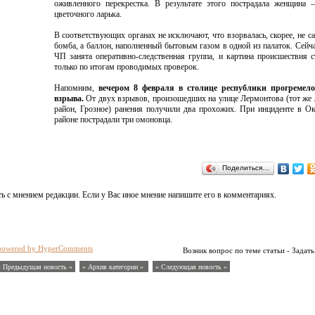
оживленного перекрестка. В результате этого пострадала женщина 
цветочного ларька.
В соответствующих органах не исключают, что взорвалась, скорее, не с
бомба, а баллон, наполненный бытовым газом в одной из палаток. Сейча
ЧП занята оперативно-следственная группа, и картина происшествия с
только по итогам проводимых проверок.
Напомним,
вечером 8 февраля в столице республики прогремел
взрыва.
От двух взрывов, произошедших на улице Лермонтова (тот же
район, Грозное) ранения получили два прохожих. При инциденте в О
районе пострадали три омоновца.
Поделиться…
ь с мнением редакции. Если у Вас иное мнение напишите его в комментариях.
powered by HyperComments
Возник вопрос по теме статьи - Задать
« Предыдущая новость «
» Архив категории «
» Следующая новость »