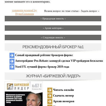
мнение напишите его в комментариях.
comments powered by
Возник вопрос по теме статьи - Задать вопрос »
HyperComments
« Предыдущая новость «
» Архив категории «
» Следующая новость »
РЕКОМЕНДОВАННЫЙ БРОКЕР №1
Самый правдивый рейтинг брокеров форекс
Автотрейдинг Pro-Rebate: копируй сделки VIP трейдеров бесплатно
Nord FX лучший форекс брокер 2019 года
ЖУРНАЛ «БИРЖЕВОЙ ЛИДЕР»
Читать онлайн
Скачать номер
Архив номеров