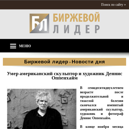
Поиск по сайту »
МЕНЮ
Биржевой лидер
Новости дня
»
Умер американский скульптор и художник Деннис
Оппенхайм
В семидесятидвухлетнем
возрасте после
продолжительной и
тяжелой болезни
скончался именитый
американский скульптор,
художник и фотограф
Деннис Оппенхайм.
В конце ноября месяца