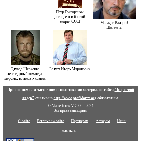
Петр Григоренко:
диссидент и боевой
генерал СССР
Меладзе Валерий
Шотаевич
Эдуард Шевченко:
Балута Игорь Миронович
легендарный командир
морских котиков Украины
При полном или частичном использовании материалов сайта
"Биржевой
лидер"
ссылка на
http://www.profi-forex.org
обязательна.
© Masterforex-V 2005 - 2024
Все права защищены.
О сайте
Реклама на сайте
Партнерам
Авторам
Наши
контакты