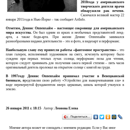
2010года у американского
творческого деятеля врачи
обнаружили рак печени.
Скончался великий мастер 22
января 2011года в Нью-Йорке – так сообщает ArtInfo.
Отметим, Деннис Оппенхайм – настоящее сокровище для американского
мира искусства.
Он был одним из ярких и необычных представителей ленд-
арта, а также боди-арта. При жизни Деннис Оппенхайм занимался
разнообразными видами деятельности – это и фото, и видеоарт и перформанс.
Наибольшую славу ему принесли работы «фантомное пространство»
- это
план галереи, исполненный художником на снегу, исчезнуть которому было
суждено при первых теплых лучах солнца; перформанс позы для чтения,
которую следует принимать для получения ожога первой степени – пять часов
оригинальный деятель пролежал на открытом солнце с книгой на груди.
В 1997году Деннис Оппенхайм принимал участие в Венецианской
биеннале, п
редставляя свою работу «Устройство для выкорчевывания зла» в
виде перевернутой фундаментом вверх церковью, шпиль которой уткнулся в
землю.
26 января 2011 г. 18:15
Автор:
Леонова Елена
Поделиться…
Мнение автора может не совпадать с мнением редакции. Если у Вас иное