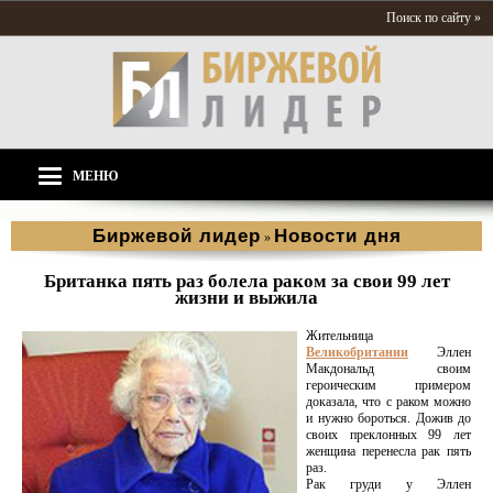
Поиск по сайту »
МЕНЮ
Биржевой лидер
Новости дня
»
Британка пять раз болела раком за свои 99 лет
жизни и выжила
Жительница
Великобритании
Эллен
Макдональд своим
героическим примером
доказала, что с раком можно
и нужно бороться. Дожив до
своих преклонных 99 лет
женщина перенесла рак пять
раз.
Рак груди у Эллен