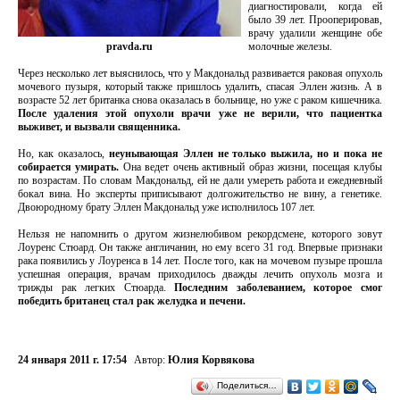
диагностировали, когда ей
было 39 лет. Прооперировав,
врачу удалили женщине обе
pravda.ru
молочные железы.
Через несколько лет выяснилось, что у Макдональд развивается раковая опухоль
мочевого пузыря, который также пришлось удалить, спасая Эллен жизнь. А в
возрасте 52 лет британка снова оказалась в больнице, но уже с раком кишечника.
После удаления этой опухоли врачи уже не верили, что пациентка
выживет, и вызвали священника.
Но, как оказалось,
неунывающая Эллен не только выжила, но и пока не
собирается умирать.
Она ведет очень активный образ жизни, посещая клубы
по возрастам. По словам Макдональд, ей не дали умереть работа и ежедневный
бокал вина. Но эксперты приписывают долгожительство не вину, а генетике.
Двоюродному брату Эллен Макдональд уже исполнилось 107 лет.
Нельзя не напомнить о другом жизнелюбивом рекордсмене, которого зовут
Лоуренс Стюард. Он также англичанин, но ему всего 31 год. Впервые признаки
рака появились у Лоуренса в 14 лет. После того, как на мочевом пузыре прошла
успешная операция, врачам приходилось дважды лечить опухоль мозга и
трижды рак легких Стюарда.
Последним заболеванием, которое смог
победить британец стал рак желудка и печени.
24 января 2011 г. 17:54
Автор:
Юлия Корвякова
Поделиться…