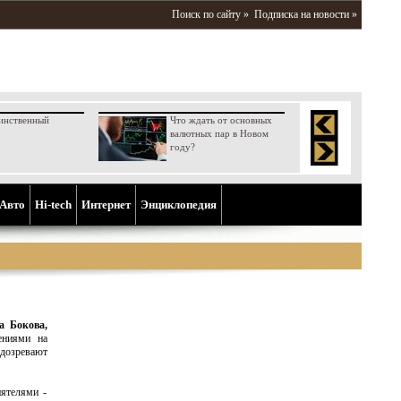
Поиск по сайту »
Подписка на новости »
инственный
Что ждать от основных
валютных пар в Новом
году?
Aвто
Hi-tech
Интернет
Энциклопедия
а Бокова,
ениями на
одозревают
иятелями -