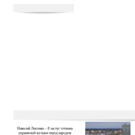
Николай Лысенко – 8 заслуг гетмана
украинской музыки перед народом