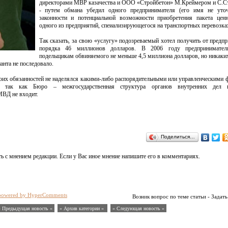
директорами МВР казачества и ООО «Стройбетон» М.Креймером и С.С
- путем обмана убедил одного предпринимателя (его имя не уточ
законности и потенциальной возможности приобретения пакета цен
одного из предприятий, спеиализирующегося на транспортных перевозка
Так сказать, за свою «услугу» подозреваемый хотел получить от предп
порядка 46 миллионов долларов. В 2006 году предпринимател
подельщикам обвиняемого не меньше 4,5 миллиона долларов, но никаки
анта не последовало.
оих обязанностей не наделялся какими-либо распорядительными или управленческими
, так как Бюро – межгосударственная структура органов внутренних дел г
МВД не входит.
Поделиться…
ь с мнением редакции. Если у Вас иное мнение напишите его в комментариях.
powered by HyperComments
Возник вопрос по теме статьи - Задать
« Предыдущая новость «
» Архив категории «
» Следующая новость »