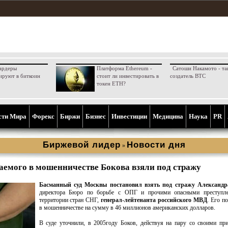
ардеры
Платформа Ethereum -
Сатоши Накамото - та
ируют в биткоин
стоит ли инвестировать в
создатель BTC
токен ETH?
сти Мира
Форекс
Биржи
Бизнес
Инвестиции
Медицина
Наука
PR
Биржевой лидер
Новости дня
»
аемого в мошенничестве Бокова взяли под стражу
Басманный суд Москвы постановил взять под стражу Александр
директора Бюро по борьбе с ОПГ и прочими опасными преступл
территории стран СНГ,
генерал-лейтенанта российского МВД
. Его п
в мошенничестве на сумму в 46 миллионов американских долларов.
В суде уточнили, в 2005году Боков, действуя на пару со своими пр