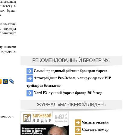
тепановым
няется) в
ных бумаг
х.
ринимателя
ь передал
х ответных
 функциями
осударств
РЕКОМЕНДОВАННЫЙ БРОКЕР №1
Самый правдивый рейтинг брокеров форекс
Автотрейдинг Pro-Rebate: копируй сделки VIP
трейдеров бесплатно
Nord FX лучший форекс брокер 2019 года
ЖУРНАЛ «БИРЖЕВОЙ ЛИДЕР»
 вопрос »
Читать онлайн
Скачать номер