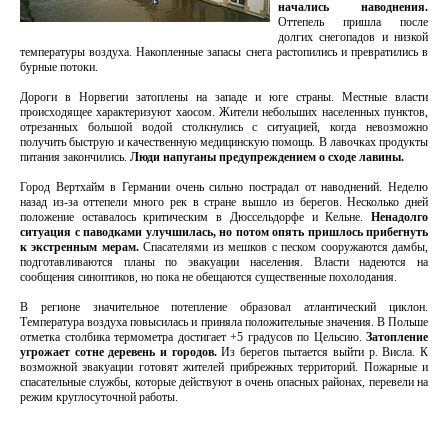
начались наводнения.
Оттепель пришла после
долгих снегопадов и низкой
температуры воздуха. Накопленные запасы снега растопились и превратились в
бурные потоки.
Дороги в Норвегии затоплены на западе и юге страны. Местные власти
происходящее характеризуют хаосом. Жители небольших населенных пунктов,
отрезанных большой водой столкнулись с ситуацией, когда невозможно
получить быструю и качественную медицинскую помощь. В лавочках продукты
питания закончились.
Люди напуганы предупреждением о сходе лавины.
Город Вертхайм в Германии очень сильно пострадал от наводнений. Неделю
назад из-за оттепели много рек в стране вышло из берегов. Несколько дней
положение оставалось критическим в Дюссельдорфе и Кельне.
Ненадолго
ситуация с паводками улучшилась, но потом опять пришлось прибегнуть
к экстренным мерам.
Спасателями из мешков с песком сооружаются дамбы,
подготавливаются планы по эвакуации населения. Власти надеются на
сообщения синоптиков, но пока не обещаются существенные похолодания.
В регионе значительное потепление образовал атлантический циклон.
Температура воздуха повысилась и приняла положительные значения. В Польше
отметка столбика термометра достигает +5 градусов по Цельсию.
Затопление
угрожает сотне деревень и городов.
Из берегов пытается выйти р. Висла. К
возможной эвакуации готовят жителей прибрежных территорий. Пожарные и
спасательные службы, которые действуют в очень опасных районах, перевели на
режим круглосуточной работы.