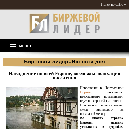
Поиск по сайту »
МЕНЮ
Биржевой лидер
Новости дня
»
Наводнение по всей Европе, возможна эвакуация
населения
Наводнения в Центральной
Европе
, вызванные
неожиданным потеплением,
идут на европейский восток.
Началось интенсивное таяние
снега, выпавшего за
последний месяц.
Во многих странах
Европы, недавно
утопавших в сугробах,