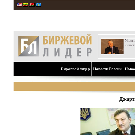
Милли
инвест
Биржевой лидер
Новости России
Ново
Джарт