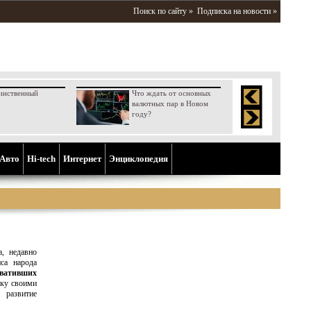
Поиск по сайту »
Подписка на новости »
инственный
Что ждать от основных
валютных пар в Новом
году?
Aвто
Hi-tech
Интернет
Энциклопедия
, недавно
са народа
вативших
ку своими
 развитие