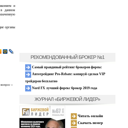
аконием и
 в данном
ахваченную
ие органы
РЕКОМЕНДОВАННЫЙ БРОКЕР №1
Самый правдивый рейтинг брокеров форекс
Автотрейдинг Pro-Rebate: копируй сделки VIP
трейдеров бесплатно
 вопрос »
Nord FX лучший форекс брокер 2019 года
ЖУРНАЛ «БИРЖЕВОЙ ЛИДЕР»
Читать онлайн
Скачать номер