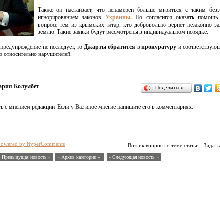
Также он настаивает, что ненамерен больше мириться с таким безз
игнорированием законов
Украины.
Но согласится оказать помощь
вопросе тем из крымских татар, кто добровольно вернёт незаконно з
землю. Такие заявки будут рассмотрены в индивидуальном порядке.
 предупреждение не последует, то
Джарты обратится в прокуратуру
и соответствующ
р относительно нарушителей.
рия Колумбет
Поделиться…
ь с мнением редакции. Если у Вас иное мнение напишите его в комментариях.
powered by HyperComments
Возник вопрос по теме статьи - Задать
« Предыдущая новость «
» Архив категории «
» Следующая новость »