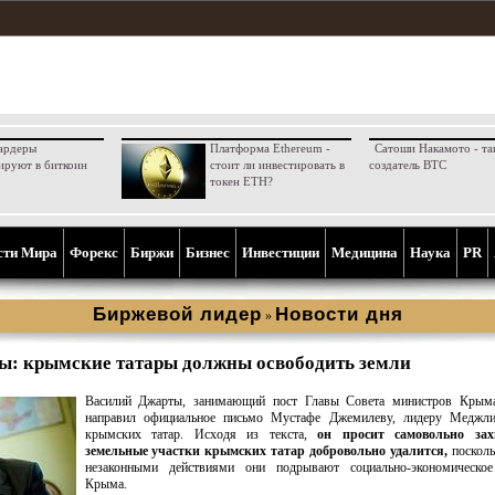
ардеры
Платформа Ethereum -
Сатоши Накамото - та
ируют в биткоин
стоит ли инвестировать в
создатель BTC
токен ETH?
сти Мира
Форекс
Биржи
Бизнес
Инвестиции
Медицина
Наука
PR
Биржевой лидер
Новости дня
»
ы: крымские татары должны освободить земли
Василий Джарты, занимающий пост Главы Совета министров Крыма
направил официальное письмо Мустафе Джемилеву, лидеру Меджли
крымских татар. Исходя из текста,
он просит самовольно зах
земельные участки крымских татар добровольно удалится,
посколь
незаконными действиями они подрывают социально-экономическое
Крыма.