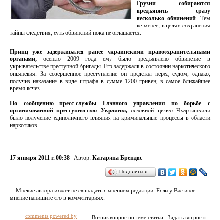
Грузии собираются
предъявить сразу
несколько обвинений
. Тем
не менее, в целях сохранения
тайны следствия, суть обвинений пока не оглашается.
Принц уже задерживался ранее украинскими правоохранительными
органами,
осенью 2009 года ему было предъявлено обвинение в
укрывательстве преступной бригады. Его задержали в состоянии наркотического
опьянения. За совершенное преступление он предстал перед судом, однако,
получив наказание в виде штрафа в сумме 1200 гривен, в самое ближайшее
время исчез.
По сообщению пресс-службы Главного управления по борьбе с
организованной преступностью Украины,
основной целью Чхартишвили
было получение единоличного влияния на криминальные процессы в области
наркотиков.
17 января 2011 г. 00:38
Автор:
Катарина Брендис
Поделиться…
Мнение автора может не совпадать с мнением редакции. Если у Вас иное
мнение напишите его в комментариях.
comments powered by
Возник вопрос по теме статьи - Задать вопрос »