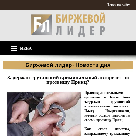
Поиск по сайту »
МЕНЮ
Биржевой лидер
Новости дня
»
Задержан грузинский криминальный авторитет по
прозвищу Принц?
Правоохранительными
органами в Киеве был
задержан грузинский
криминальный авторитет
Паату Чхартишвили
,
который больше известен по
своему прозвищу Принц.
Как стало известно,
задержанному гражданину