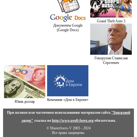
Grand Theft Auto 5
Документы Google
(Google Docs)
Говорухин Станислав
Сергеевич
Компания «Дом в Европе»
Юань доллар
При полном или частичном использовании материалов сайта
"Биржевой
лидер"
ссылка на
http://www.profi-forex.org
обязательна.
© Masterforex-V 2005 - 2024
Все права защищены.