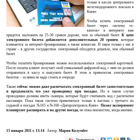
только в кассах центрального
железнодорожного вокзала в
Киеве.
Чтобы купить электронный
билет через систему «е-
квиток» в интернете вам
придется выложить на 25-30 гривен дороже, чем за обычный билет.
К цене
электронного билета добавляется дополнительных 20 гривен
, которые
взимаются за интернет-бронирование, а также комиссия. И такое только у нас в
стране – в других государствах электронный обходится дешевле, чем обычный
билет.
Чтобы оплатить бронирование можно воспользоваться электронной карточкой.
После оплаты клиент получает свой уникальный цифровой код, с ним он должен
отправиться в кассу и выкупить билет. В этом и привилегия электронных
билетов – за ними не надо стоять в очереди.
Также
сейчас можно даже распечатать электронный билет самостоятельно
и предъявлять его уже проводнику при посадке.
Но в таком случае
проводники должны иметь сканеры, которые будут считывать код с распечатки
пассажира. Пока такая система применяться только в вагонах с третьего по
седьмой в поездах №165 и №166 «Днепропетровск-Киев».
Позже эксперимент
планируют расширять и на другие поезда,
но пока неизвестно, когда именно.
15 января 2011 г. 13:14
Автор:
Мария Колумбет
Поделиться…