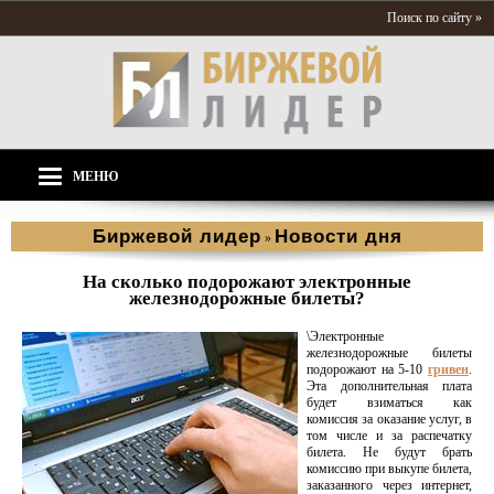
Поиск по сайту »
МЕНЮ
Биржевой лидер
Новости дня
»
На сколько подорожают электронные
железнодорожные билеты?
\Электронные
железнодорожные билеты
подорожают на 5-10
гривен
.
Эта дополнительная плата
будет взиматься как
комиссия за оказание услуг, в
том числе и за распечатку
билета. Не будут брать
комиссию при выкупе билета,
заказанного через интернет,