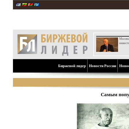
Милли
инвест
Биржевой лидер
Новости России
Ново
Самым попу