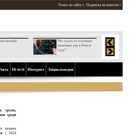
Поиск по сайту »
Подписка на новости »
инственный
Что ждать от основных
валютных пар в Новом
году?
Aвто
Hi-tech
Интернет
Энциклопедия
и групп,
ым среди
о таланта
ли
с 1024