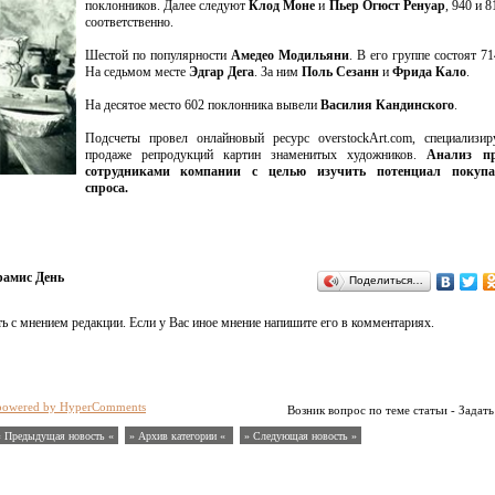
поклонников. Далее следуют
Клод Моне
и
Пьер Огюст Ренуар
, 940 и 
соответственно.
Шестой по популярности
Амедео Модильяни
. В его группе состоят 71
На седьмом месте
Эдгар Дега
. За ним
Поль Сезанн
и
Фрида Кало
.
На десятое место 602 поклонника вывели
Василия Кандинского
.
Подсчеты провел онлайновый ресурс overstockArt.com, специализи
продаже репродукций картин знаменитых художников.
Анализ пр
сотрудниками компании с целью изучить потенциал покупат
спроса.
амис День
Поделиться…
ь с мнением редакции. Если у Вас иное мнение напишите его в комментариях.
powered by HyperComments
Возник вопрос по теме статьи - Задать
« Предыдущая новость «
» Архив категории «
» Следующая новость »