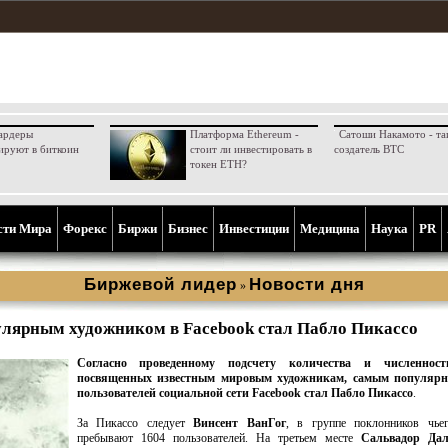
ардеры
Платформа Ethereum -
Сатоши Накамото - та
ируют в биткоин
стоит ли инвестировать в
создатель BTC
токен ETH?
сти Мира
Форекс
Биржи
Бизнес
Инвестиции
Медицина
Наука
PR
Биржевой лидер
Новости дня
»
лярным художником в Facebook стал Пабло Пикассо
Согласно проведенному подсчету количества и численност
посвященных известным мировым художникам, самым популярн
пользователей социальной сети Facebook стал
Пабло Пикассо
.
За Пикассо следует
Винсент ВанГог
, в группе поклонников чьег
пребывают 1604 пользователей. На третьем месте
Сальвадор Да