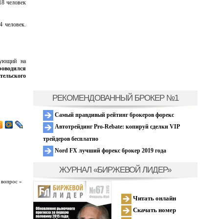
818 человек
4 человек.
рующий на
оводился
ельского
РЕКОМЕНДОВАННЫЙ БРОКЕР №1
Самый правдивый рейтинг брокеров форекс
Автотрейдинг Pro-Rebate: копируй сделки VIP
трейдеров бесплатно
Nord FX лучший форекс брокер 2019 года
ЖУРНАЛ «БИРЖЕВОЙ ЛИДЕР»
 вопрос »
Читать онлайн
Скачать номер