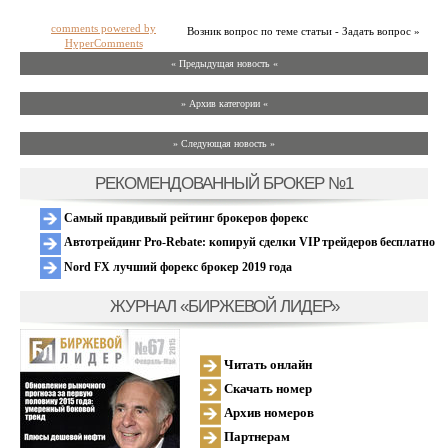
comments powered by
Возник вопрос по теме статьи - Задать вопрос »
HyperComments
« Предыдущая новость «
» Архив категории «
» Следующая новость »
РЕКОМЕНДОВАННЫЙ БРОКЕР №1
Самый правдивый рейтинг брокеров форекс
Автотрейдинг Pro-Rebate: копируй сделки VIP трейдеров бесплатно
Nord FX лучший форекс брокер 2019 года
ЖУРНАЛ «БИРЖЕВОЙ ЛИДЕР»
Читать онлайн
Скачать номер
Архив номеров
Партнерам