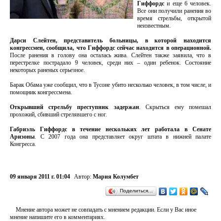
Гиффордс
и еще 6 человек.
Все они получили ранения во
время стрельбы, открытой
неизвестным.
Дарси Слейтен, представитель больницы, в которой находится
конгрессмен, сообщила, что Гиффордс сейчас находится в операционной.
После ранения в голову она осталась жива. Слейтен также заявила, что в
перестрелке пострадало 9 человек, среди них – один ребенок. Состояние
некоторых раненых серьезное.
Барак Обама уже сообщил, что в Тусоне убито несколько человек, в том числе, и
помощник конгрессмена.
Открывший стрельбу преступник задержан
. Скрыться ему помешал
прохожий, сбивший стрелявшего с ног.
Габриэль Гиффордс в течение нескольких лет работала в Сенате
Аризоны
. С 2007 года она представляет округ штата в нижней палате
Конгресса.
09 января 2011 г. 01:04
Автор:
Мария Колумбет
Поделиться…
Мнение автора может не совпадать с мнением редакции. Если у Вас иное
мнение напишите его в комментариях.