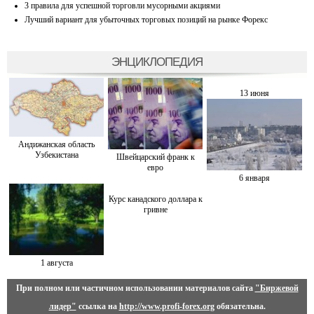
3 правила для успешной торговли мусорными акциями
Лучший вариант для убыточных торговых позиций на рынке Форекс
ЭНЦИКЛОПЕДИЯ
13 июня
Андижанская область
Узбекистана
Швейцарский франк к
евро
6 января
Курс канадского доллара к
гривне
1 августа
При полном или частичном использовании материалов сайта
"Биржевой
лидер"
ссылка на
http://www.profi-forex.org
обязательна.