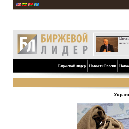
Милли
инвест
Биржевой лидер
Новости России
Ново
Украин