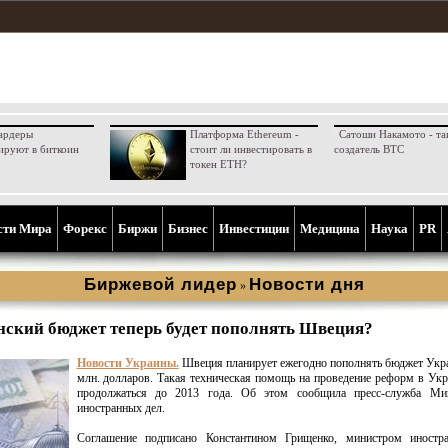
ардеры
Платформа Ethereum -
Сатоши Накамото - та
ируют в биткоин
стоит ли инвестировать в
создатель BTC
токен ETH?
сти Мира
Форекс
Биржи
Бизнес
Инвестиции
Медицина
Наука
PR
Биржевой лидер
Новости дня
»
ский бюджет теперь будет пополнять Швеция?
Новости Украины.
Швеция планирует ежегодно пополнять бюджет Укр
млн. долларов. Такая техническая помощь на проведение реформ в Укр
продолжаться до 2013 года. Об этом сообщила пресс-служба Мин
иностранных дел.
Соглашение подписано Константином Грищенко, министром иностр