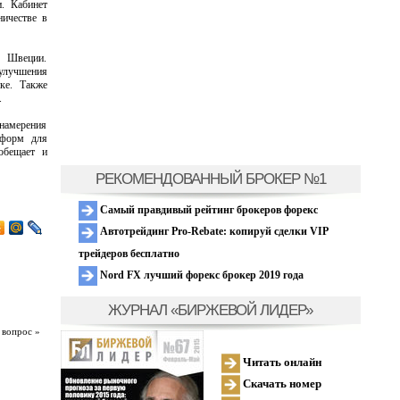
. Кабинет
ичестве в
в Швеции.
 улучшения
ке. Также
.
намерения
еформ для
обещает и
РЕКОМЕНДОВАННЫЙ БРОКЕР №1
Самый правдивый рейтинг брокеров форекс
Автотрейдинг Pro-Rebate: копируй сделки VIP
трейдеров бесплатно
Nord FX лучший форекс брокер 2019 года
ЖУРНАЛ «БИРЖЕВОЙ ЛИДЕР»
 вопрос »
Читать онлайн
Скачать номер