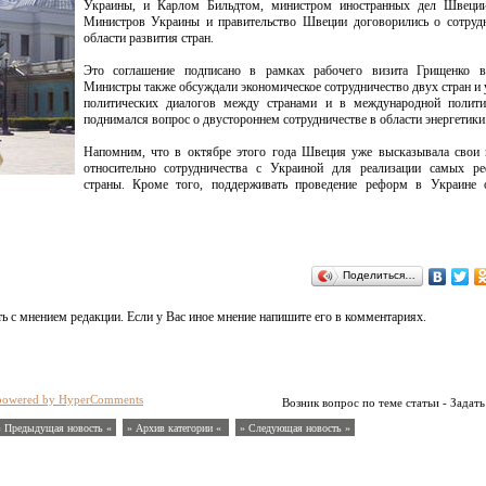
Украины, и Карлом Бильдтом, министром иностранных дел Швеции
Министров Украины и правительство Швеции договорились о сотрудн
области развития стран.
Это соглашение подписано в рамках рабочего визита Грищенко 
Министры также обсуждали экономическое сотрудничество двух стран и
политических диалогов между странами и в международной полити
поднимался вопрос о двустороннем сотрудничестве в области энергетики
Напомним, что в октябре этого года Швеция уже высказывала свои 
относительно сотрудничества с Украиной для реализации самых р
страны. Кроме того, поддерживать проведение реформ в Украине 
Поделиться…
ь с мнением редакции. Если у Вас иное мнение напишите его в комментариях.
powered by HyperComments
Возник вопрос по теме статьи - Задать
« Предыдущая новость «
» Архив категории «
» Следующая новость »