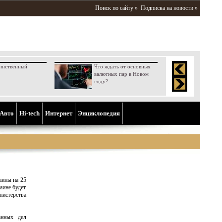
Поиск по сайту »
Подписка на новости »
инственный
Что ждать от основных
валютных пар в Новом
году?
Aвто
Hi-tech
Интернет
Энциклопедия
аины на 25
аине будет
истерства
анных дел