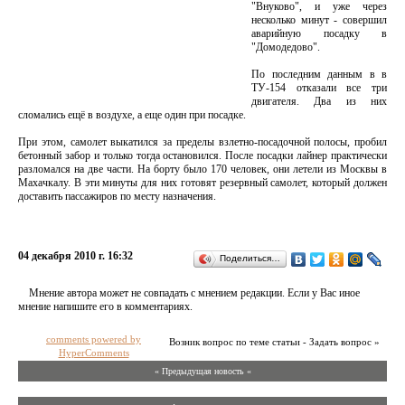
"Внуково", и уже через
несколько минут - совершил
аварийную посадку в
"Домодедово".
По последним данным в в
ТУ-154 отказали все три
двигателя. Два из них
сломались ещё в воздухе, а еще один при посадке.
При этом, самолет выкатился за пределы взлетно-посадочной полосы, пробил
бетонный забор и только тогда остановился. После посадки лайнер практически
разломался на две части. На борту было 170 человек, они летели из Москвы в
Махачкалу. В эти минуты для них готовят резервный самолет, который должен
доставить пассажиров по месту назначения.
04 декабря 2010 г. 16:32
Поделиться…
Мнение автора может не совпадать с мнением редакции. Если у Вас иное
мнение напишите его в комментариях.
comments powered by
Возник вопрос по теме статьи - Задать вопрос »
HyperComments
« Предыдущая новость «