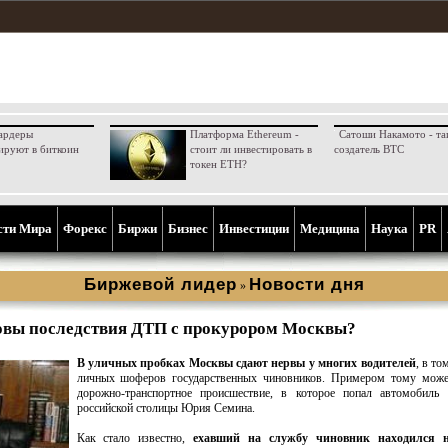
ардеры
Платформа Ethereum -
Сатоши Накамото - та
ируют в биткоин
стоит ли инвестировать в
создатель BTC
токен ETH?
сти Мира
Форекс
Биржи
Бизнес
Инвестиции
Медицина
Наука
PR
Биржевой лидер
Новости дня
»
вы последствия ДТП с прокурором Москвы?
В уличных пробках Москвы сдают нервы у многих водителей
, в то
личных шоферов государственных чиновников. Примером тому може
дорожно-транспортное происшествие, в которое попал автомобиль 
российской столицы Юрия Семина.
Как стало известно,
ехавший на службу чиновник находился н