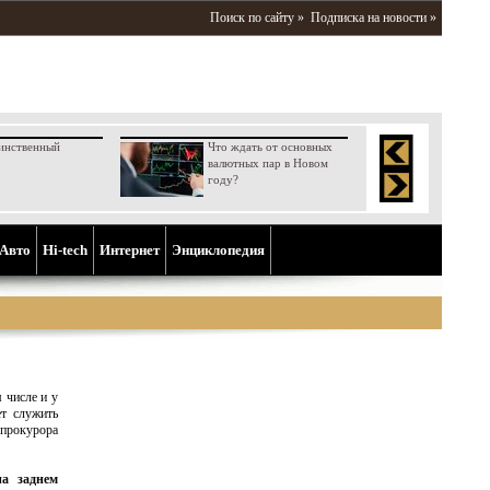
Поиск по сайту »
Подписка на новости »
инственный
Что ждать от основных
валютных пар в Новом
году?
Aвто
Hi-tech
Интернет
Энциклопедия
м числе и у
т служить
прокурора
а заднем