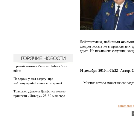
Действительно,
набившая оскомин
следует искать не в привилегиях 
друга. Не исключена ситуация, ког
ГОРЯЧИЕ НОВОСТИ
Ігровий автомат Zeus vs Hades - боги
01 декабря 2010 г. 01:22
Автор:
С
війни
Подорож у світ азарту: про
Мнение автора может не совпадат
найпопулярніші слоти в Інтернеті
Трансфер Дензела Дамфриса может
принести «Интеру» 25-30 млн евро
comments 