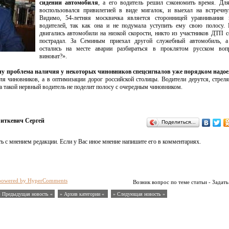
сидении автомобиля
, а его водитель решил сэкономить время. Дл
воспользовался привилегией в виде мигалок, и выехал на встречну
Видимо, 54-летняя москвичка является сторонницей уравнивания 
водителей, так как она и не подумала уступить ему свою полосу. 
двигались автомобили на низкой скорости, никто из участников ДТП с
пострадал. За Семиным приехал другой служебный автомобиль, а
остались на месте аварии разбираться в проклятом русском воп
виноват?».
у проблема наличия у некоторых чиновников спецсигналов уже порядком надое
для чиновников, а в оптимизации дорог российской столицы. Водители дерутся, стрел
да такой нервный водитель не поделит полосу с очередным чиновником.
иткевич Сергей
Поделиться…
ь с мнением редакции. Если у Вас иное мнение напишите его в комментариях.
powered by HyperComments
Возник вопрос по теме статьи - Задать
« Предыдущая новость «
» Архив категории «
» Следующая новость »