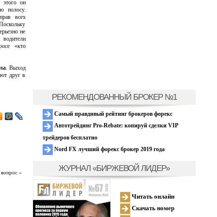
я этого он
ю полосу.
прав всех
Поскольку
ерьезно не
 водители
росе «кто
ла
. Выход
яют друг в
РЕКОМЕНДОВАННЫЙ БРОКЕР №1
Самый правдивый рейтинг брокеров форекс
Автотрейдинг Pro-Rebate: копируй сделки VIP
трейдеров бесплатно
Nord FX лучший форекс брокер 2019 года
ЖУРНАЛ «БИРЖЕВОЙ ЛИДЕР»
 вопрос »
Читать онлайн
Скачать номер