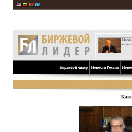
Милли
инвест
Биржевой лидер
Новости России
Ново
Како