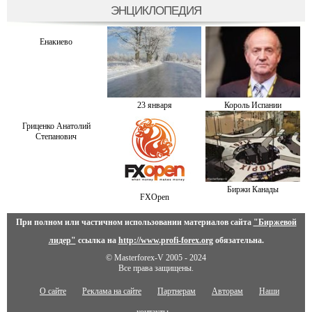
ЭНЦИКЛОПЕДИЯ
Енакиево
23 января
Король Испании
Гриценко Анатолий
Степанович
Биржи Канады
FXOpen
При полном или частичном использовании материалов сайта
"Биржевой
лидер"
ссылка на
http://www.profi-forex.org
обязательна.
© Masterforex-V 2005 - 2024
Все права защищены.
О сайте
Реклама на сайте
Партнерам
Авторам
Наши