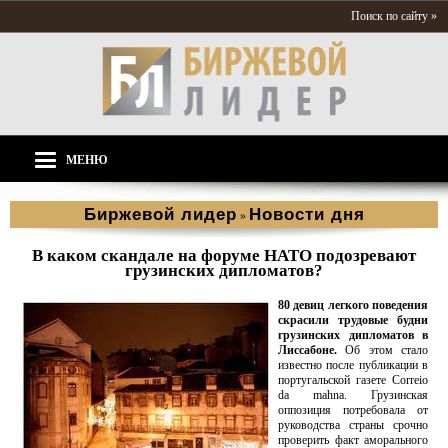
Поиск по сайту »
МЕНЮ
Биржевой лидер
Новости дня
»
В каком скандале на форуме НАТО подозревают
грузинских дипломатов?
80 девиц легкого поведения
скрасили трудовые будни
грузинских дипломатов в
Лиссабоне.
Об этом стало
известно после публикации в
португальской газете Correio
da mahna. Грузинская
оппозиция потребовала от
руководства страны срочно
проверить факт аморального