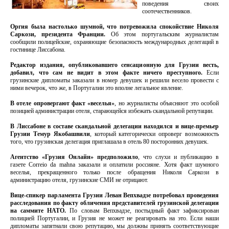
поведения своих
соотечественников.
Оргия была настолько шумной, что потревожила спокойствие Николя
Саркози, президента Франции.
Об этом португальским журналистам
сообщили полицейские, охраняющие безопасность международных делегаций в
гостинице Лиссабона.
Редактор издания, опубликовавшего сенсационную для Грузии весть,
добавил, что сам не видит в этом факте ничего преступного.
Если
грузинские дипломаты заказали в номер девушек и решили весело провести с
ними вечерок, что же, в Португалии это вполне легальное явление.
В отеле опровергают факт «веселья»
, но журналисты объясняют это особой
позицией администрации отеля, старающейся избежать скандальной репутации.
В Лиссабоне в составе скандальной делегации находился и вице-премьер
Грузии Темур Якобашвили
, который категорически опроверг возможность
того, что грузинская делегация приглашала в отель 80 посторонних девушек.
Агентство «Грузия Онлайн» предположило
, что слухи и публикацию в
газете Correio da mahna заказали и оплатили россияне. Хотя факт шумного
веселья, прекращенного только после обращения Николя Саркози в
администрацию отеля, грузинские СМИ не отрицают.
Вице-спикер парламента Грузии Леван Вепхвадзе потребовал проведения
расследования по факту обличения представителей грузинской делегации
на саммите НАТО.
По словам Вепхвадзе, постыдный факт зафиксирован
полицией Португалии, и Грузия не может не реагировать на это. Если наши
дипломаты запятнали свою репутацию, мы должны принять соответствующие