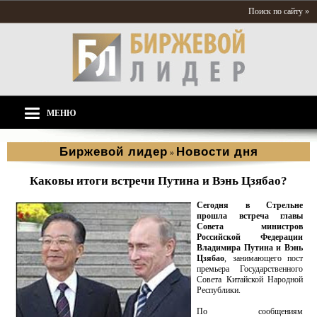
Поиск по сайту »
МЕНЮ
Биржевой лидер
Новости дня
»
Каковы итоги встречи Путина и Вэнь Цзябао?
Сегодня в Стрельне
прошла встреча главы
Совета министров
Российской Федерации
Владимира Путина и Вэнь
Цзябао
, занимающего пост
премьера Государственного
Совета Китайской Народной
Республики.
По сообщениям