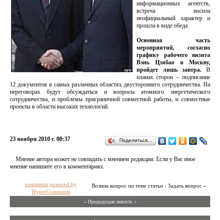
информационных агентств,
встреча носила
неофициальный характер и
прошла в виде обеда.
Основная часть
мероприятий, согласно
графику рабочего визита
Вэнь Цзябао в Москву,
пройдет лишь завтра.
В
планах сторон – подписание
12 документов в самых различных областях двустороннего сотрудничества. На
переговорах будут обсуждаться и вопросы атомного энергетического
сотрудничества, и проблемы приграничной совместной работы, и совместные
проекты в области высоких технологий.
23 ноября 2010 г. 00:37
Поделиться…
Мнение автора может не совпадать с мнением редакции. Если у Вас иное
мнение напишите его в комментариях.
comments powered by
Возник вопрос по теме статьи - Задать вопрос »
HyperComments
« Предыдущая новость «