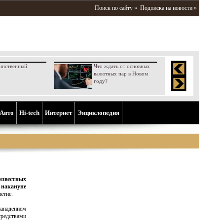
Поиск по сайту »
Подписка на новости »
инственный
Что ждать от основных
валютных пар в Новом
году?
Aвто
Hi-tech
Интернет
Энциклопедия
вестных
накануне
етие.
нападением
редствами