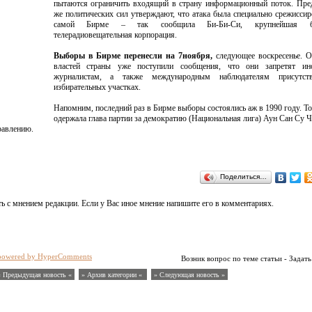
пытаются ограничить входящий в страну информационный поток. Пре
же политических сил утверждают, что атака была специально срежиссир
самой Бирме – так сообщила Би-Би-Си, крупнейшая бр
телерадиовещательная корпорация.
Выборы в Бирме перенесли на 7ноября,
следующее воскресенье. О
властей страны уже поступили сообщения, что они запретят ин
журналистам, а также международным наблюдателям присутст
избирательных участках.
Напомним, последний раз в Бирме выборы состоялись аж в 1990 году. То
одержала глава партии за демократию (Национальная лига) Аун Сан Су Ч
равлению.
Поделиться…
ь с мнением редакции. Если у Вас иное мнение напишите его в комментариях.
powered by HyperComments
Возник вопрос по теме статьи - Задать
« Предыдущая новость «
» Архив категории «
» Следующая новость »