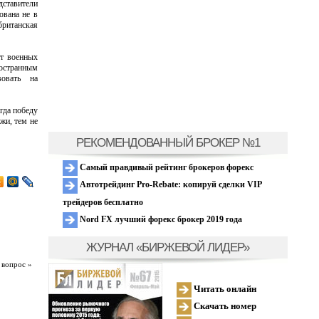
дставители
ована не в
итанская
т военных
остранным
вовать на
гда победу
жи, тем не
РЕКОМЕНДОВАННЫЙ БРОКЕР №1
Самый правдивый рейтинг брокеров форекс
Автотрейдинг Pro-Rebate: копируй сделки VIP
трейдеров бесплатно
Nord FX лучший форекс брокер 2019 года
ЖУРНАЛ «БИРЖЕВОЙ ЛИДЕР»
 вопрос »
Читать онлайн
Скачать номер