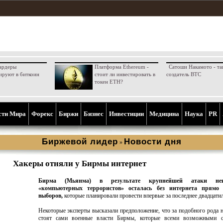
ардеры
Платформа Ethereum -
Сатоши Накамото - та
ируют в биткоин
стоит ли инвестировать в
создатель BTC
токен ETH?
сти Мира
Форекс
Биржи
Бизнес
Инвестиции
Медицина
Наука
PR
Биржевой лидер
Новости дня
»
Хакеры отняли у Бирмы интернет
Бирма (Мьянма) в результате крупнейшей атаки неиз
«компьютерных террористов» осталась без интернета прямо 
выборов,
которые планировали провести впервые за последнее двадцатил
Некоторые эксперты высказали предположение, что за подобного рода 
стоят сами военные власти Бирмы, которые всеми возможными с