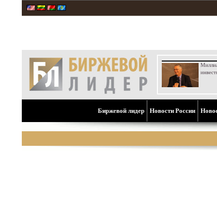
Милли
инвест
Биржевой лидер
Новости России
Ново