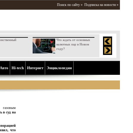
Поиск по сайту »
Подписка на новости »
инственный
Что ждать от основных
валютных пар в Новом
году?
Aвто
Hi-tech
Интернет
Энциклопедия
с газовым
 в суд на
рпорацией
явил, что