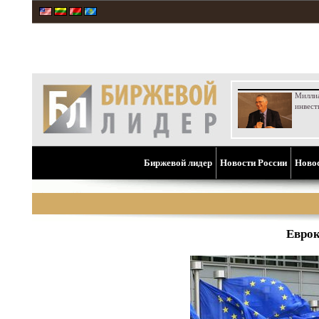
Милли
инвест
Биржевой лидер
Новости России
Ново
Еврок