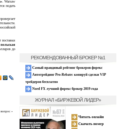
а»
. Warsaw
тся подать
провергает
тельности.
оссийской
т поставки
 польская
олларов до
РЕКОМЕНДОВАННЫЙ БРОКЕР №1
Самый правдивый рейтинг брокеров форекс
Автотрейдинг Pro-Rebate: копируй сделки VIP
трейдеров бесплатно
Nord FX лучший форекс брокер 2019 года
ЖУРНАЛ «БИРЖЕВОЙ ЛИДЕР»
 вопрос »
Читать онлайн
Скачать номер