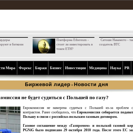
ардеры
Платформа Ethereum -
Сатоши Накамото - та
ируют в биткоин
стоит ли инвестировать в
создатель BTC
токен ETH?
сти Мира
Форекс
Биржи
Бизнес
Инвестиции
Медицина
Наука
PR
Биржевой лидер
Новости дня
»
омиссия не будет судиться с Польшей по газу?
Еврокомиссия не намерена судиться с Польшей из-за проблем 
контрактом. Ранее сообщалось, что
Еврокомиссия собирается подавать
Польшу в связи с российско-польским газовым договором.
Газовое соглашение между «Газпромом» и польской газовой ко
PGNiG было подписано 29 октября 2010 года. После этого ЕС за